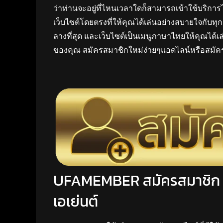
ว่าท่านจะอยู่ที่ไหนเวลาใดก็สามารถเข้าใช้บริการได
เว็บไซต์โดยตรงที่ให้คุณได้เล่นอย่างสบายใจกับทุก
ลางที่สุด และเว็บไซต์เป็นเมนูภาษาไทยให้คุณได้
ของคุณ สมัครสมาชิกใหม่ง่ายๆแอดไลน์หรือสมัครไ
UFAMEMBER สมัครสมาชิก UF
เอเย่นต์