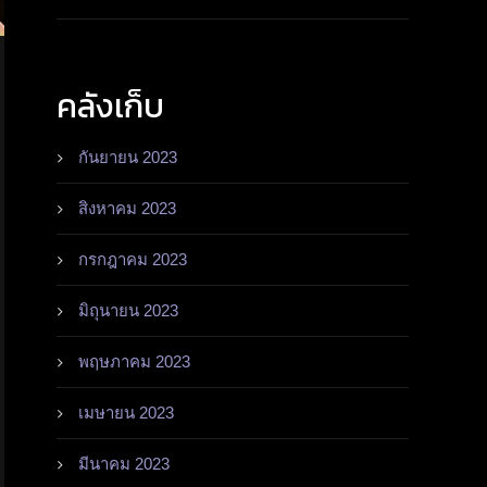
คลังเก็บ
กันยายน 2023
สิงหาคม 2023
กรกฎาคม 2023
มิถุนายน 2023
พฤษภาคม 2023
เมษายน 2023
มีนาคม 2023