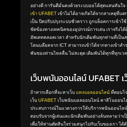
อย่างดี การันตีมั่นคงด้วยระบบออโต้สุดแสนทันใจ 
เข้า UFABET
เข้าไม่ได้อาจเกิดได้จากสาเหตุที่แต
เป็น ปิดปรับปรุงระบบชั่วคราว ถูกบล็อคการเข้าใช
ขัดข้องทางเทคนิคของอุปกรณ์การเล่น เราจริงได้ม
อัพเดทตลอดเวลา สำหรับนักเดิมพันทุกท่านที่เป็นสม
โดนบล๊อคจาก ICT สามารถเข้าได้จากทางเข้าสำรอ
พันของท่านไหลลื่น ไม่สะดุด เดิมพันได้ทุกที่ทุกเวลาไ
เว็บพนันออนไลน์ UFABET เว
ถ้าหากเลือกที่จะหาเว็บ
แทงบอลออนไลน์
ที่ตอบโจท
เว็บ
UFABET
เว็บพนันบอลออนไลน์ คาสิโนออนไล
ประสบการณ์ในแวดวงการให้บริการพนันออนไลน์ แ
ตอบรับจากผู้เล่นและนักเดิมพันอย่างล้นหลามว่าเป
เพื่อให้ท่านตัดสินใจร่วมสนุกไปกับเว็บของเรา ได้ดัง