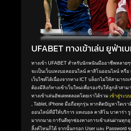
UFABET ทางเข้าเล่น ยูฟ่าเบท
ทางเข้า UFABET สำหรับนักพนันมืออาชีพหลายๆท
จะเป็นเว็บแทงบอลออนไลน์ คาสิโนออนไลน์ หรือ 
เว็บไซต์ได้เนื่องจากทาง ICT บล็อกไม่ให้สามารถเข้าไ
ต้องมีลิงก์ทางเข้าเว็บใหม่เพื่อรองรับให้ลูกล้าสามา
ทางเข้าเล่นอัพเดทตลอดโดยเราได้รวม
เข้าสู่ระ
, Tablet, iPhone มือถือทุกรุ่น หากติดปัญหาใดเร
ออนไลน์ที่มีให้บริการ แทงบอล คาสิโน บาคาร่า รูเ
มากกมาย การันตีทุกช่องทางการเข้าเล่นผ่านทุกอุปก
ลิ้งค์ไหนก็ได้ จากนั้นกรอก User และ Password ข