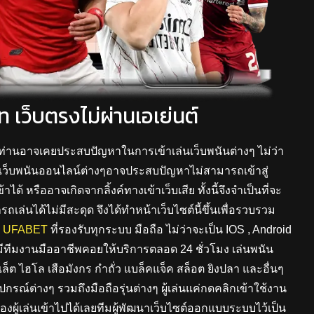
 เว็บตรงไม่ผ่านเอเย่นต์
่านอาจเคยประสบปัญหาในการเข้าเล่นเว็บพนันต่างๆ ไม่ว่า
เว็บพนันออนไลน์ต่างๆอาจประสบปัญหาไม่สามารถเข้าสู่
ด้ หรืออาจเกิดจากลิ้งค์ทางเข้าเว็บเสีย ทั้งนี้จึงจำเป็นที่จะ
รถเล่นได้ไม่มีสะดุด จึงได้ทำหน้าเว็บไซต์นี้ขึ้นเพื่อรวบรวม
บบ UFABET
ที่รองรับทุกระบบ มือถือ ไม่ว่าจะเป็น IOS , Android
ามีทีมงานมืออาชีพคอยให้บริการตลอด 24 ชั่วโมง เล่นพนัน
ล็ต ไฮโล เสือมังกร กำถั่ว แบล็คแจ็ค สล็อต ยิงปลา และอื่นๆ
รณ์ต่างๆ รวมถึงมือถือรุ่นต่างๆ ผู้เล่นแค่กดคลิกเข้าใช้งาน
องผู้เล่นเข้าไปได้เลยทีมผู้พัฒนาเว็บไซต์ออกแบบระบบไว้เป็น