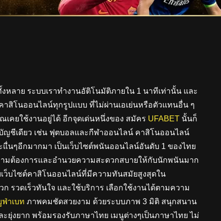
้งหลาย ระบบเราทำงานอัติโนมัติภายใน 1 นาทีเท่านั้น และ
โนออนไลน์ทุกรูปแบบ ที่ไม่ผ่านเอเย่นหรือตัวแทนอื่น ๆ
เคยใช้งานอยู่ได้ อีกจุดเด่นหนึ่งของ สมัคร
UFABET
นั้นก็
นบัญชีเดียว เช่น ฟุตบอลและกีฬาออนไลน์ คาสิโนออนไลน์
ื่นๆอีกมากมา เป็นเว็บไซต์พนันออนไลน์อันดับ 1 ของไทย
กความต้องการและอำนวยความสะดวกสบายให้กับนักพนันมาก
ับเว็บไซต์คาสิโนออนไลน์ที่มีความทันสมัยสูงสุดใน
วก รวดเร็วทันใจ และใช้บริการ เลือกใช้งานได้ตามความ
ยูฟ่าเบท
ภาพคมชัดสวยงาม ด้วยระบบภาพ 3 มิติ สนุกสนาน
 และยุ่งยาก พร้อมรองรับภาษาไทย เมนูต่างๆเป็นภาษาไทย ไม่