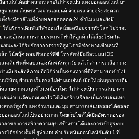
ลือกเล่นได้อย่าหลากหลายไม่ว่าจะเป็น แทงบอลออนไลน์ บา
ูฟ่าเบท เว็บตรง ไม่ผ่านเอเย่นต์ จ่ายตรง จ่ายจริง สะดวก
้งยังมีคาสิโนที่ถ่ายทอดสดตลอด 24 ชั่วโมง และยังมี
T
ให้บริการเดิมพันกีฬาออนไลน์ยอดนิยมจากทั่วโลก ไม่ว่าจะ
ย และอีกหลากหลายประเภทกีฬาให้ลูกค้าได้เสี่ยงโชคกัน
ชนะจะได้รับอัตราการจ่ายที่สูง โดยมีช่องทางเข้าเล่นที่
็ต โน้ตบุ๊ค คอมพิวเตอร์พีซี โทรศัพท์มือถือระบบ iOS
ารเล่นเดิมพันที่ตอบสนองนักพนันทุกวัย แล้วก็สามารถเลือกวาง
่างมีประสิทธิภาพ ถือได้ว่าเป็นช่องทางที่ดีที่สามารถเข้าไป
ษัทยูฟ่าเบท เว็บตรง ไม่ผ่านเอเย่นต์ เปิดให้เล่นทุกการเดิม
้หลายความสนุกที่ไม่เหมือนใคร ไม่ว่าจะเป็น การเล่นบาคา
เล่นง่าย แจ๊คพอตแตกไว ได้เงินจริง หรือจะเป็นการเล่นแทง
 แทงสกอร์สูงต่ำ แทงจำนวนแตะมุม สามารถเล่นบอลสดได้ตลอด
งบอลออนไลน์เป็นอย่างมาก โดยเว็บไซต์ได้เปิดอัตราต่อรอง
งเวลาของการสร้างความสุข สร้างรายได้และการเข้าสู่ระบบ
ด้อย่างเต็มที่ ยูฟ่าเบท ค่ายรับพนันออนไลน์อันดับ 1 ที่