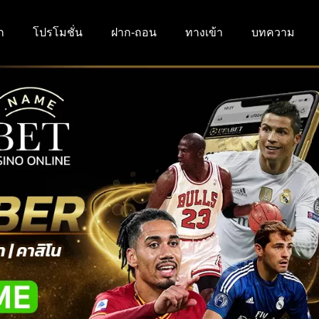
ก
โปรโมชั่น
ฝาก-ถอน
ทางเข้า
บทความ