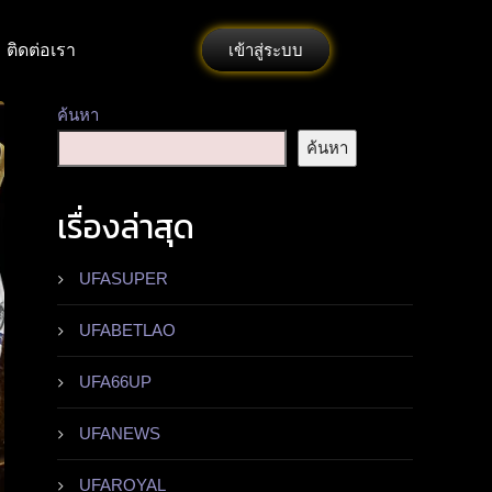
ติดต่อเรา
เข้าสู่ระบบ
ค้นหา
ค้นหา
เรื่องล่าสุด
UFASUPER
UFABETLAO
UFA66UP
UFANEWS
UFAROYAL