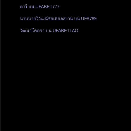
ตาใ
บน
UFABET777
นานนายวิวัฒน์ชัยเพียลสงวน
บน
UFA789
วัฒนาโคตรา
บน
UFABETLAO