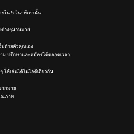
ใน 5 วินาทีเท่านั้น
นลดต่างๆมาหมาย
็บด้วยตัวคุณเอง
บถาม ปรึกษาและสมัครได้ตลอดเวลา
 ให้เล่นได้ในไอดีเดียวกัน
ีกมากมาย
นคุณภาพ