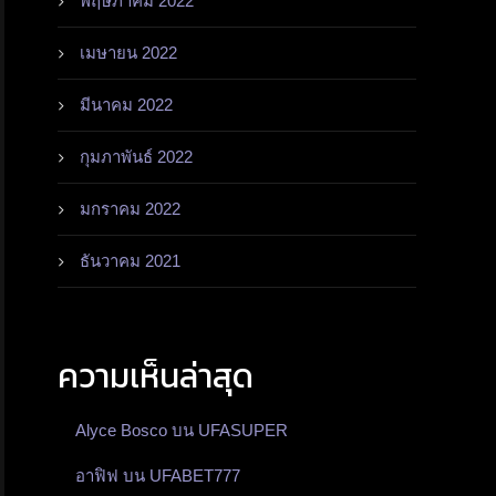
พฤษภาคม 2022
เมษายน 2022
มีนาคม 2022
กุมภาพันธ์ 2022
มกราคม 2022
ธันวาคม 2021
ความเห็นล่าสุด
Alyce Bosco
บน
UFASUPER
อาฟิฟ
บน
UFABET777