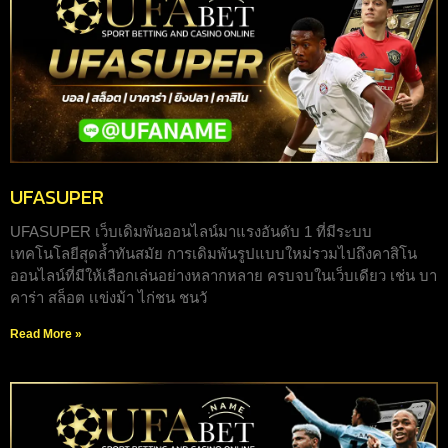
UFASUPER
UFASUPER เว็บเดิมพันออนไลน์มาแรงอันดับ 1 ที่มีระบบ
เทคโนโลยีสุดล้ำทันสมัย การเดิมพันรูปแบบใหม่รวมไปถึงคาสิโน
ออนไลน์ที่มีให้เลือกเล่นอย่างหลากหลาย ครบจบในเว็บเดียว เช่น บา
คาร่า สล็อต เเข่งม้า ไก่ชน ชนวั
Read More »