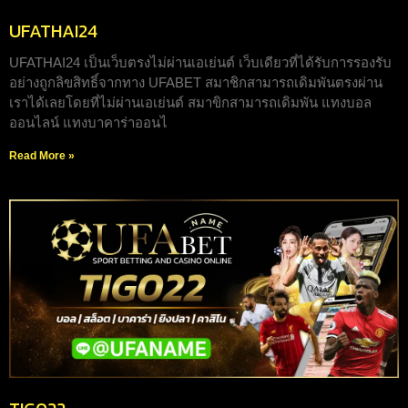
UFATHAI24
UFATHAI24 เป็นเว็บตรงไม่ผ่านเอเย่นต์ เว็บเดียวที่ได้รับการรองรับ
อย่างถูกลิขสิทธิ์จากทาง UFABET สมาชิกสามารถเดิมพันตรงผ่าน
เราได้เลยโดยที่ไม่ผ่านเอเย่นต์ สมาขิกสามารถเดิมพัน แทงบอล
ออนไลน์ แทงบาคาร่าออนไ
Read More »