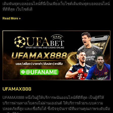
เดิมพันฟุตบอลออนไลน์ที่นี่เป็นเพียงเว็บไซต์เดิมพันฟุตบอลออนไลน์
ที่ดีที่สุด เว็บไซต์เดิ
Read More »
UFAMAX888
UFAMAX888 หนึ่งในผู้ให้บริการพนันออนไลน์ที่ดีที่สุด เป็นผู้ที่ให้
บริการผ่านทางเว็บตรงไม่ผ่านเอเย่นต์ ให้บริการด้วยระบบความ
ปลอดภัยที่สูง และเชื่อถือได้ ซึ่งปัจจุบันเรามีทีมงานคุณภาพระดับมือ