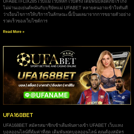
UFABETFLIX285 เว็บแม่ เว็บหลัก เว็บตรง เดิมพันปลอดภัยไร้โกง
ไม่ผ่านเอเย่นต์พนันกับบริษัทแม่ UFABET หลายคนอาจเข้าใจทันที
ว่าเงื่อนไขการให้บริการในลักษณะนี้เป็นผลมาจากการขยายตัวอย่าง
รวดเร็วของเว็บไซต์การ
Read More »
UFA168BET
UFA168BET สมัครสมาชิกเข้าเดิมพันทางเข้า UFABET เว็บแทง
บอลออนไลน์ที่คุ้มค่าที่สุด เดิมพันฟุตบอลออนไลน์ คุณต้องสมัคร