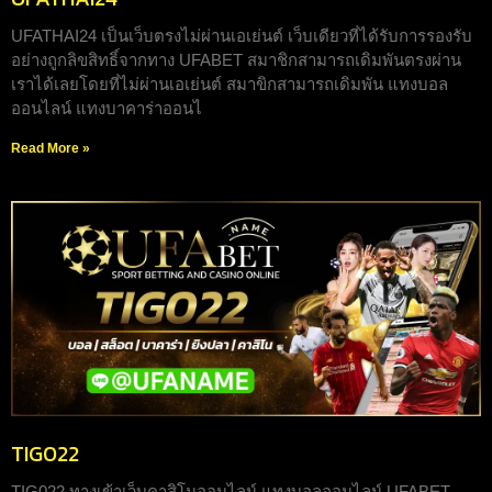
UFATHAI24 เป็นเว็บตรงไม่ผ่านเอเย่นต์ เว็บเดียวที่ได้รับการรองรับ
อย่างถูกลิขสิทธิ์จากทาง UFABET สมาชิกสามารถเดิมพันตรงผ่าน
เราได้เลยโดยที่ไม่ผ่านเอเย่นต์ สมาขิกสามารถเดิมพัน แทงบอล
ออนไลน์ แทงบาคาร่าออนไ
Read More »
TIG022
TIG022 ทางเข้าเว็บคาสิโนออนไลน์ แทงบอลออนไลน์ UFABET