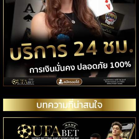
บทความที่น่าสนใจ