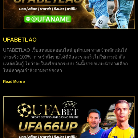
UFABETLAO
UFABETLAO เว็บแทงบอลออนไลน์ ยูฟ่าเบท ทางเข้าหลักเล่นได้
จ่ายจริง 100% การเข้าถึงรายได้ที่ดีและรวดเร็วไม่ใช่การเข้าถึง
แหล่งเงินกู้ ไม่ว่าจะในหรือนอกระบบ วันนี้เราขอแนะนำทางเลือก
ใหม่หาคุณกำลังถามหาช่องหา
Read More »