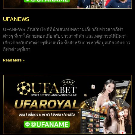
UFANEWS
UFANEWS เป็นเว็บไซต์ที่นำเสนอบทความเกี่ยวกับข่าวสารกีฬา
ต่างๆ ที่เราได้ถ่ายทอดเกี่ยวกับข่าวสารกีฬา และเหตุการณ์ที่มีควา
เกี่ยวข้องกับกีฬาต่างๆที่น่าสนใจ ซึ่งสำหรับการหาข้อมูลเกี่ยวกับข่าว
กีฬาต่างๆที่เรา
Read More »