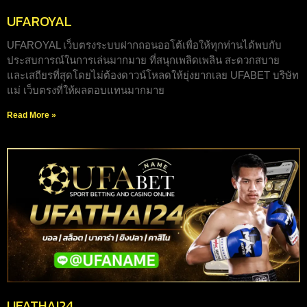
UFAROYAL
UFAROYAL เว็บตรงระบบฝากถอนออโต้เพื่อให้ทุกท่านได้พบกับ
ประสบการณ์ในการเล่นมากมาย ที่สนุกเพลิดเพลิน สะดวกสบาย
และเสถียรที่สุดโดยไม่ต้องดาวน์โหลดให้ยุ่งยากเลย UFABET บริษัท
แม่ เว็บตรงที่ให้ผลตอบแทนมากมาย
Read More »
UFATHAI24