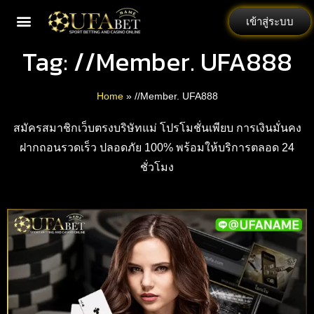
เข้าสู่ระบบ
Tag: //Member. UFA888
Home
»
//Member. UFA888
สมัครสมาชิกเว็บตรงบริษัทแม่ โปรโมชั่นเพียบ การเงินมั่นคง
ฝากถอนรวดเร็ว ปลอดภัย 100% พร้อมให้บริการตลอด 24
ชั่วโมง