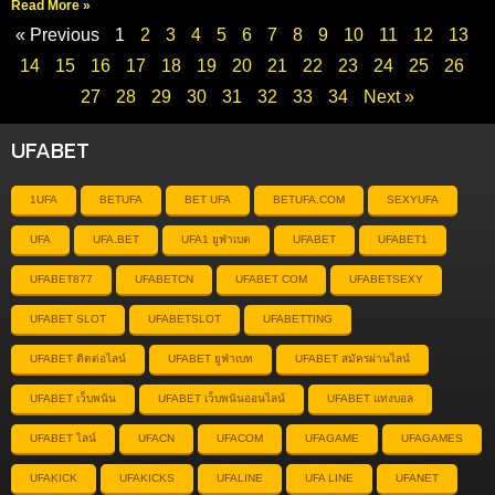
Read More »
« Previous
1
2
3
4
5
6
7
8
9
10
11
12
13
14
15
16
17
18
19
20
21
22
23
24
25
26
27
28
29
30
31
32
33
34
Next »
UFABET
1UFA
BETUFA
BET UFA
BETUFA.COM
SEXYUFA
UFA
UFA.BET
UFA1 ยูฟ่าเบต
UFABET
UFABET1
UFABET877
UFABETCN
UFABET COM
UFABETSEXY
UFABET SLOT
UFABETSLOT
UFABETTING
UFABET ติดต่อไลน์
UFABET ยูฟ่าเบท
UFABET สมัครผ่านไลน์
UFABET เว็บพนัน
UFABET เว็บพนันออนไลน์
UFABET แทงบอล
UFABET ไลน์
UFACN
UFACOM
UFAGAME
UFAGAMES
UFAKICK
UFAKICKS
UFALINE
UFA LINE
UFANET