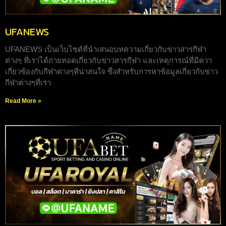
UFANEWS
UFANEWS เป็นเว็บไซต์ที่นำเสนอบทความเกี่ยวกับข่าวสารกีฬา
ต่างๆ ที่เราได้ถ่ายทอดเกี่ยวกับข่าวสารกีฬา และเหตุการณ์ที่มีควา
เกี่ยวข้องกับกีฬาต่างๆที่น่าสนใจ ซึ่งสำหรับการหาข้อมูลเกี่ยวกับข่าว
กีฬาต่างๆที่เรา
Read More »