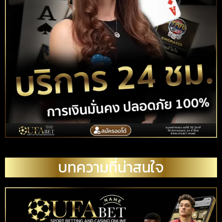
บทความที่น่าสนใจ