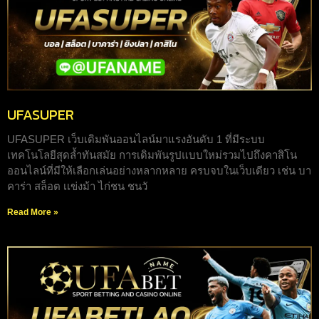
UFASUPER
UFASUPER เว็บเดิมพันออนไลน์มาแรงอันดับ 1 ที่มีระบบ
เทคโนโลยีสุดล้ำทันสมัย การเดิมพันรูปแบบใหม่รวมไปถึงคาสิโน
ออนไลน์ที่มีให้เลือกเล่นอย่างหลากหลาย ครบจบในเว็บเดียว เช่น บา
คาร่า สล็อต เเข่งม้า ไก่ชน ชนวั
Read More »