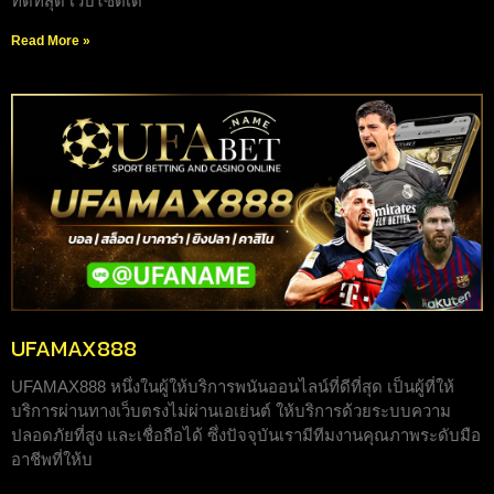
ที่ดีที่สุด เว็บไซต์เดิ
Read More »
UFAMAX888
UFAMAX888 หนึ่งในผู้ให้บริการพนันออนไลน์ที่ดีที่สุด เป็นผู้ที่ให้
บริการผ่านทางเว็บตรงไม่ผ่านเอเย่นต์ ให้บริการด้วยระบบความ
ปลอดภัยที่สูง และเชื่อถือได้ ซึ่งปัจจุบันเรามีทีมงานคุณภาพระดับมือ
อาชีพที่ให้บ