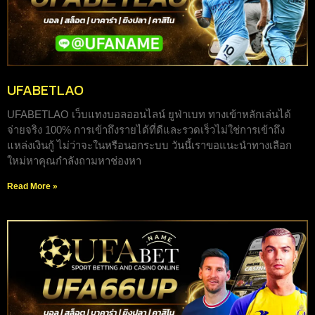
UFABETLAO
UFABETLAO เว็บแทงบอลออนไลน์ ยูฟ่าเบท ทางเข้าหลักเล่นได้
จ่ายจริง 100% การเข้าถึงรายได้ที่ดีและรวดเร็วไม่ใช่การเข้าถึง
แหล่งเงินกู้ ไม่ว่าจะในหรือนอกระบบ วันนี้เราขอแนะนำทางเลือก
ใหม่หาคุณกำลังถามหาช่องหา
Read More »