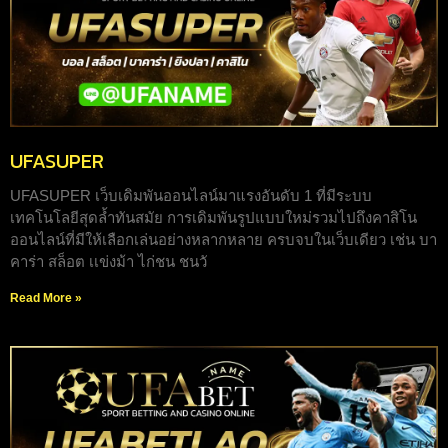
UFASUPER
UFASUPER เว็บเดิมพันออนไลน์มาแรงอันดับ 1 ที่มีระบบ
เทคโนโลยีสุดล้ำทันสมัย การเดิมพันรูปแบบใหม่รวมไปถึงคาสิโน
ออนไลน์ที่มีให้เลือกเล่นอย่างหลากหลาย ครบจบในเว็บเดียว เช่น บา
คาร่า สล็อต เเข่งม้า ไก่ชน ชนวั
Read More »