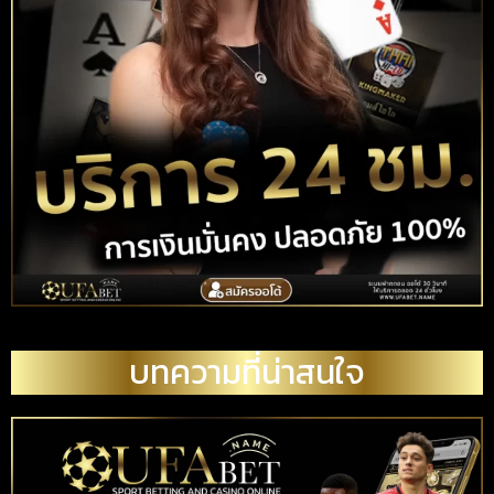
บทความที่น่าสนใจ