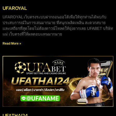
UFAROYAL
UFAROYAL เว็บตรงระบบฝากถอนออโต้เพื่อให้ทุกท่านได้พบกับ
ประสบการณ์ในการเล่นมากมาย ที่สนุกเพลิดเพลิน สะดวกสบาย
และเสถียรที่สุดโดยไม่ต้องดาวน์โหลดให้ยุ่งยากเลย UFABET บริษัท
แม่ เว็บตรงที่ให้ผลตอบแทนมากมาย
Read More »
UFATHAI24