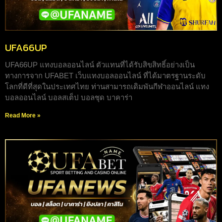
UFA66UP
UFA66UP แทงบอลออนไลน์ ตัวแทนที่ได้รับสิขสิทธิ์อย่างเป็น
ทางการจาก UFABET เว็บแทงบอลออนไลน์ ที่ได้มาตรฐานระดับ
โลกที่ดีที่สุดในประเทศไทย ท่านสามารถเดิมพันกีฬาออนไลน์ แทง
บอลออนไลน์ บอลสเต็ป บอลชุด บาคาร่า
Read More »