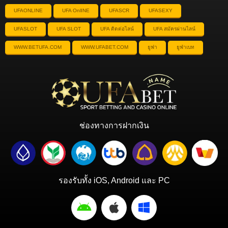
UFAONLINE
UFA OnlINE
UFASCR
UFASEXY
UFASLOT
UFA SLOT
UFA ติดต่อไลน์
UFA สมัครผ่านไลน์
WWW.BETUFA.COM
WWW.UFABET.COM
ยูฟา
ยูฟ่าเบท
ช่องทางการฝากเงิน
รองรับทั้ง iOS, Android และ PC