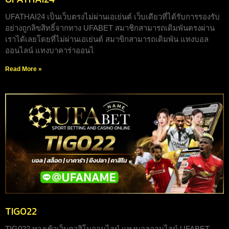
UFATHAI24 เป็นเว็บตรงไม่ผ่านเอเย่นต์ เว็บเดียวที่ได้รับการรองรับ
อย่างถูกลิขสิทธิ์จากทาง UFABET สมาชิกสามารถเดิมพันตรงผ่าน
เราได้เลยโดยที่ไม่ผ่านเอเย่นต์ สมาขิกสามารถเดิมพัน แทงบอล
ออนไลน์ แทงบาคาร่าออนไ
Read More »
TIG022
TIG022 ทางเข้าเว็บคาสิโนออนไลน์ แทงบอลออนไลน์ UFABET