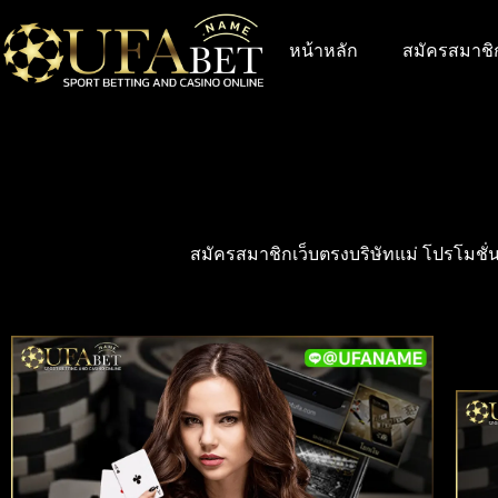
หน้าหลัก
สมัครสมาชิ
สมัครสมาชิกเว็บตรงบริษัทแม่ โปรโมชั่