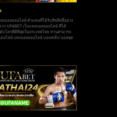
P
บอลออนไลน์ ตัวแทนที่ได้รับสิขสิทธิ์อย่าง
จาก UFABET เว็บแทงบอลออนไลน์ ที่ได้
ับโลกที่ดีที่สุดในประเทศไทย ท่านสามารถ
าออนไลน์ แทงบอลออนไลน์ บอลสเต็ป บอลชุด