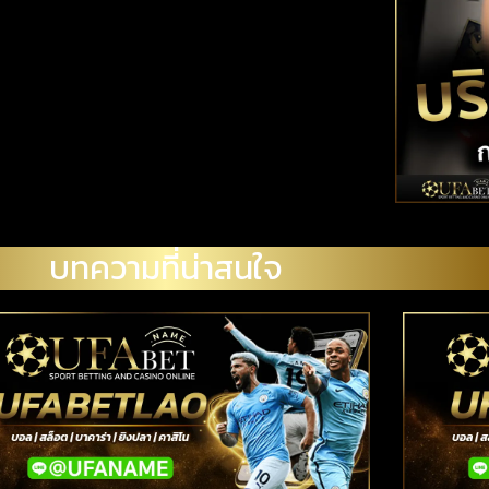
บทความที่น่าสนใจ