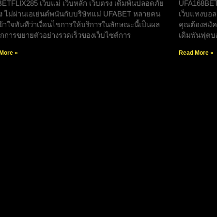
ETFLIX285 เว็บแม่ เว็บหลัก เว็บตรง เดิมพันปลอดภัย
UFA168BET 
กง ไม่ผ่านเอเย่นต์พนันกับบริษัทแม่ UFABET หลายคน
เว็บแทงบอลอ
้าใจทันทีว่าเงื่อนไขการให้บริการในลักษณะนี้เป็นผล
คุณต้องสมัคร
กการขยายตัวอย่างรวดเร็วของเว็บไซต์การ
เดิมพันฟุตบอ
More »
Read More »