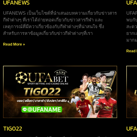
UFANEWS
UF
UFANEWS เป็นเว็บไซต์ที่นำเสนอบทความเกี่ยวกับข่าวสาร
UFAR
กีฬาต่างๆ ที่เราได้ถ่ายทอดเกี่ยวกับข่าวสารกีฬา และ
พบกั
เหตุการณ์ที่มีควาเกี่ยวข้องกับกีฬาต่างๆที่น่าสนใจ ซึ่ง
สะดว
สำหรับการหาข้อมูลเกี่ยวกับข่าวกีฬาต่างๆที่เรา
ยากเ
มาก
Read More »
Read 
TIG022
UFA