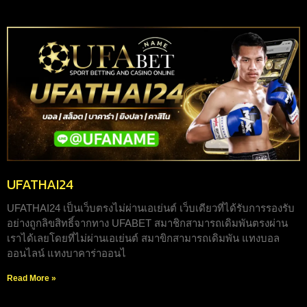
UFATHAI24
UFATHAI24 เป็นเว็บตรงไม่ผ่านเอเย่นต์ เว็บเดียวที่ได้รับการรองรับ
อย่างถูกลิขสิทธิ์จากทาง UFABET สมาชิกสามารถเดิมพันตรงผ่าน
เราได้เลยโดยที่ไม่ผ่านเอเย่นต์ สมาขิกสามารถเดิมพัน แทงบอล
ออนไลน์ แทงบาคาร่าออนไ
Read More »