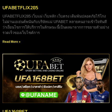
UFABETFLIX285
UFABETFLIX285 เว็บแม่ เว็บหลัก เว็บตรง เดิมพันปลอดภัยไร้โกง
ไม่ผ่านเอเย่นต์พนันกับบริษัทแม่ UFABET หลายคนอาจเข้าใจทันที
ว่าเงื่อนไขการให้บริการในลักษณะนี้เป็นผลมาจากการขยายตัวอย่าง
รวดเร็วของเว็บไซต์การ
Read More »
UFA168BET