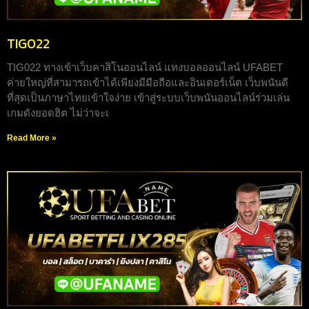
TIG022
TIG022 ทางเข้าเว็บคาสิโนออนไลน์ แทงบอลออนไลน์ UFABET
ค่ายใหญ่ที่สามารถเข้าได้เพียงมีมือถือและอินเตอร์เน็ต เว็บพนันดี
ที่สุดเป็นภาษาไทยเข้าใจง่าย เข้าสู่ระบบเว็บพนันออนไลน์ร่วมเล่น
เกมดังยอดฮิต ไม่ว่าจะเ
Read More »