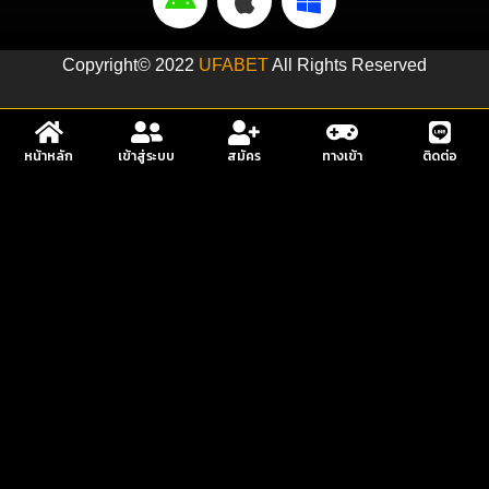
Copyright© 2022
UFABET
All Rights Reserved
หน้าหลัก
เข้าสู่ระบบ
สมัคร
ทางเข้า
ติดต่อ