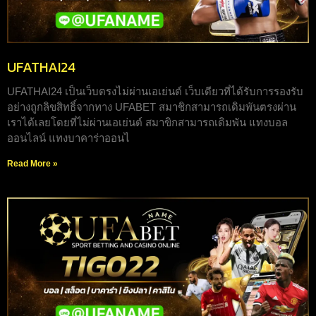
UFATHAI24
UFATHAI24 เป็นเว็บตรงไม่ผ่านเอเย่นต์ เว็บเดียวที่ได้รับการรองรับ
อย่างถูกลิขสิทธิ์จากทาง UFABET สมาชิกสามารถเดิมพันตรงผ่าน
เราได้เลยโดยที่ไม่ผ่านเอเย่นต์ สมาขิกสามารถเดิมพัน แทงบอล
ออนไลน์ แทงบาคาร่าออนไ
Read More »