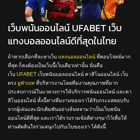
เว็บพนันออนไลน์ UFABET เว็บ
แทงบอลออนไลน์ดีที่สุดในไทย
ถ้าหากเลือกที่จะหาเว็บ
แทงบอลออนไลน์
ที่ตอบโจทย์มาก
ที่สุด ก็คงต้องเป็นเว็บนี้เว็บเดียวเท่านั้น นั่นคือ
เว็บ
UFABET
เว็บพนันบอลออนไลน์ คาสิโนออนไลน์ เว็บ
ตรง
ยูฟ่าเบท
ที่บริหารงานโดยทีมงานคุณภาพที่มาก
ประสบการณ์ในแวดวงการให้บริการพนันออนไลน์ และคา
สิโนออนไลน์ ทั้งนี้ทางทีมงานของเราได้รับกระแสตอบรับ
จากผู้เล่นและนักเดิมพันอย่างล้นหลามว่าเป็นเว็บพนัน
ออนไลน์ดีที่สุด และเราได้รวบรวมข้อดีต่างๆมาไว้เพื่อให้
ท่านตัดสินใจร่วมสนุกไปกับเว็บของเรา ได้ดังนี้