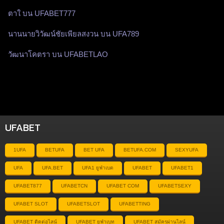
ตาใ
บน
UFABET777
นานนายวิวัฒน์ชัยเพียลสงวน
บน
UFA789
วัฒนาโคตรา
บน
UFABETLAO
UFABET
1UFA
BETUFA
BET UFA
BETUFA.COM
SEXYUFA
UFA
UFA.BET
UFA1 ยูฟ่าเบต
UFABET
UFABET1
UFABET877
UFABETCN
UFABET COM
UFABETSEXY
UFABET SLOT
UFABETSLOT
UFABETTING
UFABET ติดต่อไลน์
UFABET ยูฟ่าเบท
UFABET สมัครผ่านไลน์