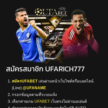
สมัครสมาชิก UFARICH777
สมัครUFABE
T
เล่นผ่านหน้าเว็บไซต์หรือแอดไลน์
(Line)
@UFANAME
กรอกข้อมูลตามที่ระบบแจ้ง
เลือกค่ายเกม
UFABET
เว็บตรงไม่ผ่านเอเย่นต์