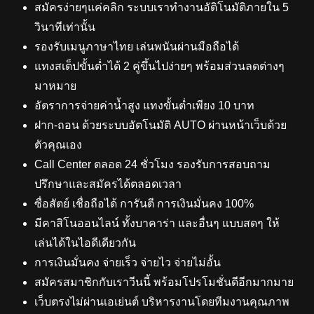
สมัครง่ายๆแค่คลิก ระบบเราทำงานอัติโนมัติภายใน 5
วินาทีเท่านั้น
รองรับเมนูภาษาไทย เล่นพนันผ่านมือถือได้
แทงสเต็ปขั้นต่ำได้ 2 คู่ขึ้นไปง่ายๆ พร้อมส่วนลดต่างๆ
มาหมาย
อัตราการจ่ายค่าน้ำสูง แทงขั้นต่ำเพียง 10 บาท
ฝาก-ถอน ด้วยระบบอัตโนมัติ AUTO ผ่านหน้าเว็บด้วย
ตัวคุณเอง
Call Center ตลอด 24 ชั่วโมง รองรับการสอบถาม
ปรึกษาและสมัครได้ตลอดเวลา
ซื่อสัตย์ เชื่อถือได้ การันตี การเงินมั่นคง 100%
มีคาสิโนออนไลน์ ทั้งบาคาร่า และอื่นๆ แบบสดๆ ให้
เล่นได้ในไอดีเดียวกัน
การเงินมั่นคง จ่ายเร็ว จ่ายไว จ่ายไม่อั้น
สมัครสมาชิกกับเราวีนนี้ พร้อมโปรโมชั่นดีอีกมากมาย
เว็บตรงไม่ผ่านเอเย่นต์ บริหารงานโดยทีมงานคุณภาพ