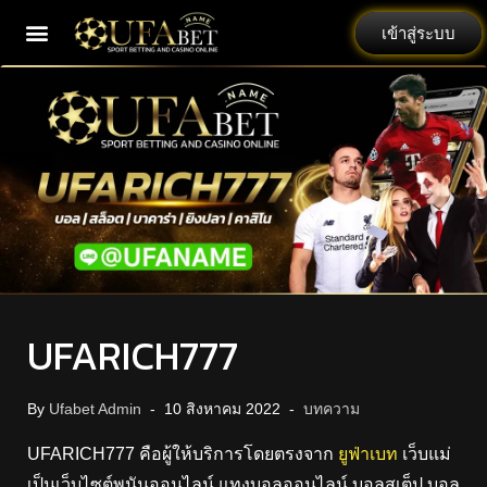
เข้าสู่ระบบ
UFARICH777
By
Ufabet Admin
10 สิงหาคม 2022
บทความ
UFARICH777 คือผู้ให้บริการโดยตรงจาก
ยูฟ่าเบท
เว็บแม่
เป็นเว็บไซต์พนันออนไลน์ แทงบอลออนไลน์ บอลสเต็ป บอล