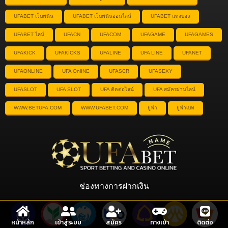
UFABET เว็บพนัน
UFABET เว็บพนันออนไลน์
UFABET แทงบอล
UFABET ไลน์
UFACN
UFACOM
UFAGAME
UFAGAMES
UFAKICK
UFAKICKS
UFALINE
UFA LINE
UFANET
UFAONLINE
UFA OnlINE
UFASCR
UFASEXY
UFASLOT
UFA SLOT
UFA ติดต่อไลน์
UFA สมัครผ่านไลน์
WWW.BETUFA.COM
WWW.UFABET.COM
ยูฟา
ยูฟ่าเบท
ช่องทางการฝากเงิน
หน้าหลัก
เข้าสู่ระบบ
สมัคร
ทางเข้า
ติดต่อ