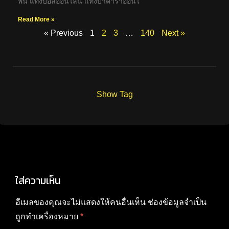
พัน แทงบอลออนไลน์ แทงบาคาร่าออนไ
Read More »
« Previous
1
2
3
…
140
Next »
Show Tag
ใส่ความเห็น
อีเมลของคุณจะไม่แสดงให้คนอื่นเห็น
ช่องข้อมูลจำเป็น
ถูกทำเครื่องหมาย
*