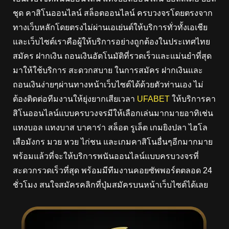
ชุด คาสิโนออนไลน์ สล็อตออนไลน์ ครบวงจรโดยตรงจาก
ทางเว็บหลักโดยตรงไม่ผ่านเอเย่นต์ให้บริการทั่วทั้งเอเชีย
และเว็บไซต์เราคือผู้ให้บริการอย่างถูกต้องในประเทศไทย
สมัคร ฝากเงิน ถอนเงินอัตโนมัติที่รวดเร็วและแม่นยำที่สุด
มาให้ใช้บริการ สะดวกสบาย ในการสมัคร ฝากเงินและ
ถอนเงินง่ายๆผ่านทางหน้าเว็บไซต์ได้ด้วยตัวท่านเอง ไม่
ต้องติดต่อทีมงานให้ยุ่งยากเสียเวลา
UFABET
ให้บริการคา
สิโนออนไลน์แบบครบวงจรมีให้เลือกเล่นมากมายอาทิเช่น
แทงบอล แทงบาส บาคาร่า สล็อต รูเล็ต เกมยิงปลา ไฮโล
เสือมังกร มวย หวย ไก่ชน และเกมคาสิโนอื่นๆอีกมากมาย
พร้อมแล้วที่จะให้บริการพนันออนไลน์แบบครบวงจรที่
สะดวกรวดเร็วที่สุด พร้อมมีทีมงานคอยซัพพอร์ตตลอด 24
ชั่วโมง สนใจสมัครคลิกที่ปุ่มสมัครบนหน้าเว็บไซต์ได้เลย