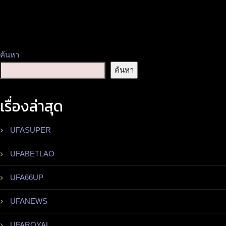
ค้นหา
ค้นหา
เรื่องล่าสุด
UFASUPER
UFABETLAO
UFA66UP
UFANEWS
UFAROYAL