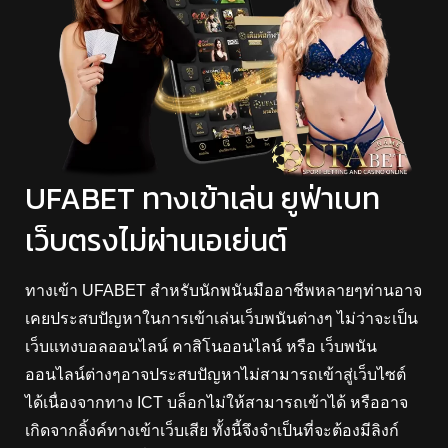
UFABET ทางเข้าเล่น ยูฟ่าเบท
เว็บตรงไม่ผ่านเอเย่นต์
ทางเข้า UFABET สำหรับนักพนันมืออาชีพหลายๆท่านอาจ
เคยประสบปัญหาในการเข้าเล่นเว็บพนันต่างๆ ไม่ว่าจะเป็น
เว็บแทงบอลออนไลน์ คาสิโนออนไลน์ หรือ เว็บพนัน
ออนไลน์ต่างๆอาจประสบปัญหาไม่สามารถเข้าสู่เว็บไซต์
ได้เนื่องจากทาง ICT บล็อกไม่ให้สามารถเข้าได้ หรืออาจ
เกิดจากลิ้งค์ทางเข้าเว็บเสีย ทั้งนี้จึงจำเป็นที่จะต้องมีลิงก์