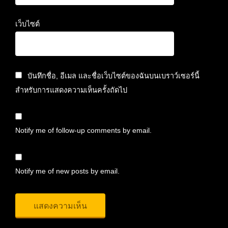
เว็บไซต์
บันทึกชื่อ, อีเมล และชื่อเว็บไซต์ของฉันบนเบราว์เซอร์นี้
สำหรับการแสดงความเห็นครั้งถัดไป
Notify me of follow-up comments by email.
Notify me of new posts by email.