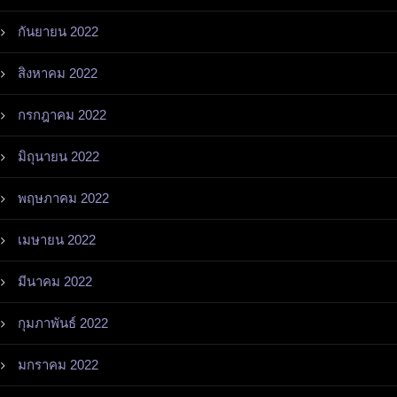
กันยายน 2022
สิงหาคม 2022
กรกฎาคม 2022
มิถุนายน 2022
พฤษภาคม 2022
เมษายน 2022
มีนาคม 2022
กุมภาพันธ์ 2022
มกราคม 2022