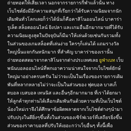
ถ่ายทอดให้เสียเวลา นอกจากรายการกีฬาแล้วนั้น ทาง
เว็บไซต์ยังมีอีกความสนุกที่เรียกว่าได้รับความนิยมจากนัก
เดิมพันทั่วโลกเลยก็ว่าได้นั่นก็คือคาสิโนออนไลน์ บาคาร่า
รูเล็ต สล็อตออนไลน์ ยิงปลา และเกมอื่นอีกมากมายที่ได้รับ
ความนิยมสูงสุดในปัจจุบันก็มีมาให้เล่นด้วยเช่นกันรวมทั้ง
ในส่วนของเกมสล็อตที่เล่นง่าย ใครๆก็เล่นได้ แถมรางวัล
ใหญ่นั้นแจกกันหนักมาก ที่สำคัญ บาคาร่าของเรานั้น
ถ่ายทอดสดมาจากคาสิโนจากต่างประเทศเลย
ยูฟ่าเบท
เว็บ
พนันบอลออนไลน์ที่พกเอาความน่าสนใจจากเว็บไซต์ยักษ์
ใหญ่มาอย่างครบครัน ไม่ว่าจะเป็นในเรื่องของรายการเดิม
พันที่หลากหลายไม่ว่าจะเป็นในส่วนของ ฟุตบอล บาสเก็
ตบอล เบสบอล เทนนิส และอื่นๆอีกมากมาย ที่เราได้ยกมา
ให้ลูกค้าทุกท่านได้เลือกเดิมพันกันด้วยความที่เป็นเว็บไซต์
น้องใหม่เราจึงได้ศึกษาข้อผิดพลาดจากเว็บไซต์ต่างๆนำมา
ปรับปรุงในดียิ่งๆขึ้นทั้งในส่วนของเซิร์ฟเวอร์ที่เสถียรยิ่งขึ้น
ส่วนของราคาบอลที่ปรับให้เยอะกว่าเว็บอื่นๆ ทั้งนี้เพื่อ