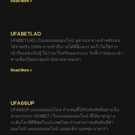
Read More »
UFABETLAO
UFABETLAO เว็บแทงบอลออนไลน์ ยูฟ่าเบท ทางเข้าหลักเล่น
ได้จ่ายจริง 100% การเข้าถึงรายได้ที่ดีและรวดเร็วไม่ใช่การ
เข้าถึงแหล่งเงินกู้ ไม่ว่าจะในหรือนอกระบบ วันนี้เราขอแนะนำ
ทางเลือกใหม่หาคุณกำลังถามหาช่องหา
Read More »
UFA66UP
UFA66UP แทงบอลออนไลน์ ตัวแทนที่ได้รับสิขสิทธิ์อย่างเป็น
ทางการจาก UFABET เว็บแทงบอลออนไลน์ ที่ได้มาตรฐาน
ระดับโลกที่ดีที่สุดในประเทศไทย ท่านสามารถเดิมพันกีฬา
ออนไลน์ แทงบอลออนไลน์ บอลสเต็ป บอลชุด บาคาร่า