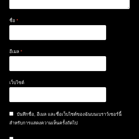
ชื่อ
*
อีเมล
*
เว็บไซต์
บันทึกชื่อ, อีเมล และชื่อเว็บไซต์ของฉันบนเบราว์เซอร์นี้
สำหรับการแสดงความเห็นครั้งถัดไป