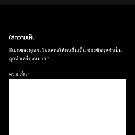
ใส่ความเห็น
อีเมลของคุณจะไม่แสดงให้คนอื่นเห็น
ช่องข้อมูลจำเป็น
ถูกทำเครื่องหมาย
*
ความเห็น
*