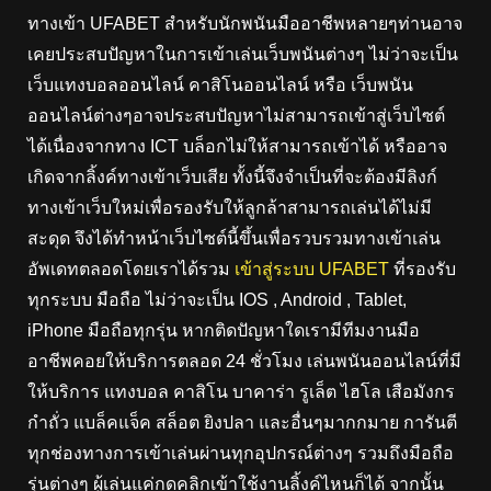
ทางเข้า UFABET สำหรับนักพนันมืออาชีพหลายๆท่านอาจ
เคยประสบปัญหาในการเข้าเล่นเว็บพนันต่างๆ ไม่ว่าจะเป็น
เว็บแทงบอลออนไลน์ คาสิโนออนไลน์ หรือ เว็บพนัน
ออนไลน์ต่างๆอาจประสบปัญหาไม่สามารถเข้าสู่เว็บไซต์
ได้เนื่องจากทาง ICT บล็อกไม่ให้สามารถเข้าได้ หรืออาจ
เกิดจากลิ้งค์ทางเข้าเว็บเสีย ทั้งนี้จึงจำเป็นที่จะต้องมีลิงก์
ทางเข้าเว็บใหม่เพื่อรองรับให้ลูกล้าสามารถเล่นได้ไม่มี
สะดุด จึงได้ทำหน้าเว็บไซต์นี้ขึ้นเพื่อรวบรวมทางเข้าเล่น
อัพเดทตลอดโดยเราได้รวม
เข้าสู่ระบบ UFABET
ที่รองรับ
ทุกระบบ มือถือ ไม่ว่าจะเป็น IOS , Android , Tablet,
iPhone มือถือทุกรุ่น หากติดปัญหาใดเรามีทีมงานมือ
อาชีพคอยให้บริการตลอด 24 ชั่วโมง เล่นพนันออนไลน์ที่มี
ให้บริการ แทงบอล คาสิโน บาคาร่า รูเล็ต ไฮโล เสือมังกร
กำถั่ว แบล็คแจ็ค สล็อต ยิงปลา และอื่นๆมากกมาย การันตี
ทุกช่องทางการเข้าเล่นผ่านทุกอุปกรณ์ต่างๆ รวมถึงมือถือ
รุ่นต่างๆ ผู้เล่นแค่กดคลิกเข้าใช้งานลิ้งค์ไหนก็ได้ จากนั้น