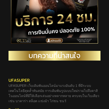
บทความที่น่าสนใจ
UFASUPER
UFASUPER เว็บเดิมพันออนไลน์มาแรงอันดับ 1 ที่มีระบบ
เทคโนโลยีสุดล้ำทันสมัย การเดิมพันรูปแบบใหม่รวมไปถึงคาสิ
โนออนไลน์ที่มีให้เลือกเล่นอย่างหลากหลาย ครบจบในเว็บเดียว
เช่น บาคาร่า สล็อต เเข่งม้า ไก่ชน ชนวั