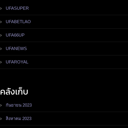
UFASUPER
UFABETLAO
UFA66UP
UFANEWS
UFAROYAL
คลังเก็บ
กันยายน 2023
สิงหาคม 2023