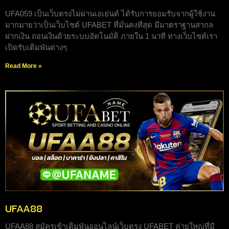
UFA059 เป็นเว็บตรงไม่ผ่านเอเย่นต์ ได้รับการยอมรับจากผู้ใช้งาน
มากมายว่าเป็นเว็บไซต์ UFABET ที่มั่นคงที่สุด มีมาตราฐานสากล
ฝากเงิน ถอนเงินด้วยระบบอัตโนมัติ ภายใน 1 นาที ทางเว็บไซต์เรา
เปิดรับเดิมพันต่างๆ
Read More »
UFAA88
UFAA88 สมัครเข้าเดิมพันออนไลน์เว็บตรง UFABET ค่ายใหญ่ที่มี