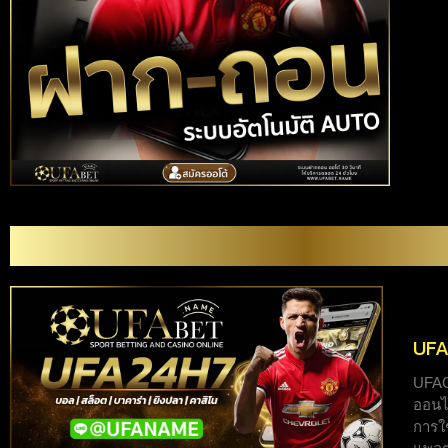
UFA
UFAC
ออนไล
การใช