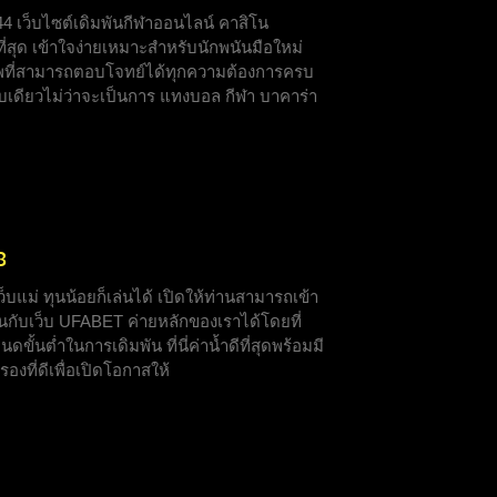
 เว็บไซต์เดิมพันกีฬาออนไลน์ คาสิโน
ที่สุด เข้าใจง่ายเหมาะสำหรับนักพนันมือใหม่
พที่สามารถตอบโจทย์ได้ทุกความต้องการครบ
็บเดียวไม่ว่าจะเป็นการ แทงบอล กีฬา บาคาร่า
8
บแม่ ทุนน้อยก็เล่นได้ เปิดให้ท่านสามารถเข้า
นกับเว็บ UFABET ค่ายหลักของเราได้โดยที่
ดขั้นต่ำในการเดิมพัน ที่นี่ค่าน้ำดีที่สุดพร้อมมี
องที่ดีเพื่อเปิดโอกาสให้