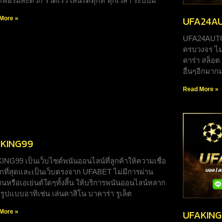
อร์มสะดวก รวดเร็ว เล่นได้ทุกที่ ทุกเวลา ระบบมี
UFA24A
More »
UFA24AUTO 
ครบวงจร ไม
คาร่า สล็อต 
อื่นๆอีกมาก
Read More »
KING99
NG99 เป็นเว็บไซต์พนันออนไลน์ที่ลูกค้าให้ความเชื่อ
กที่สุดและเป็นเว็บตรงจาก UFABET ไม่มีการผ่าน
นหรือเอเย่นต์ใดๆทั้งสิ้น ให้บริการพนันออนไลน์หลาก
ูปแบบอาทิเช่น เล่นคาสิโน บาคาร่า รูเล็ต
UFAKING
More »