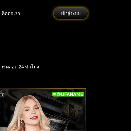
ติดต่อเรา
เข้าสู่ระบบ
การตลอด 24 ชั่วโมง