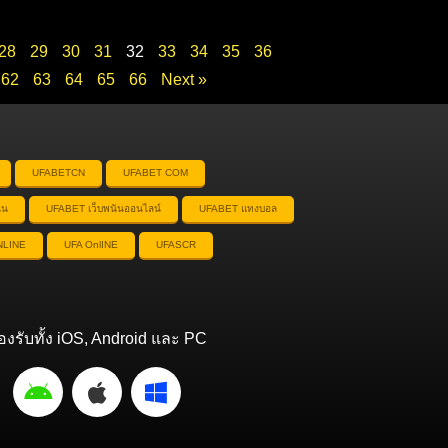
28
29
30
31
32
33
34
35
36
62
63
64
65
66
Next »
UFABETCN
UFABET COM
ัน
UFABET เว็บพนันออนไลน์
UFABET แทงบอล
NLINE
UFA OnlINE
UFASCR
องรับทั้ง iOS, Android และ PC