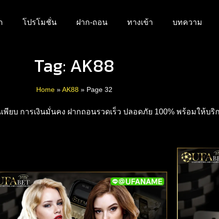
ก
โปรโมชั่น
ฝาก-ถอน
ทางเข้า
บทความ
Tag: AK88
Home
»
AK88
»
Page 32
นเพียบ การเงินมั่นคง ฝากถอนรวดเร็ว ปลอดภัย 100% พร้อมให้บริ