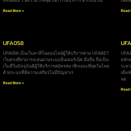
ที่ทันสมัย รวดเร็วมากที่สุดในการให้บริการ ฝากเงิน ถอ
เพื่อ
Read More »
Read 
UFA058
UFA
UFA058 เป็นเว็บคาสิโนออนไลน์ผู้ให้บริการค่าย UFABET
UFA1
เว็บตรงที่สามารถเล่นผ่านระบบอินเตอร์เน็ต มือถือ ถือเป็น
หลัก
เว็บที่ในปัจจุบันมีผู้ใช้บริการสมัครสมาชิกเยอะที่สุดในไทย
ระหว
ด้วยระบบที่มีความเสถียรไม่มีปัญหาเร
เดิม
นอ
Read More »
Read 