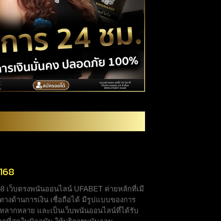
168
 เว็บตรงพนันออนไลน์ UFABET ค่ายหลักที่เมี
ทางด้านการเงิน เชื่อถือได้ มีรูปแบบของการ
ี่หลากหลาย และเป็นเว็บพนันออนไลน์ที่ได้รับ