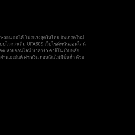
-ถอน ออโต้ โปรแรงสุดในไทย อัพเกรดใหม่
บไวกว่าเดิม UFA60S เว็บไซต์พนันออนไลน์
อต หวยออนไลน์ บาคาร่า คาสิโน เว็บหลัก
านเอเย่นต์ ฝากเงิน ถอนเงินไม่มีขั้นต่ำ ด้วย