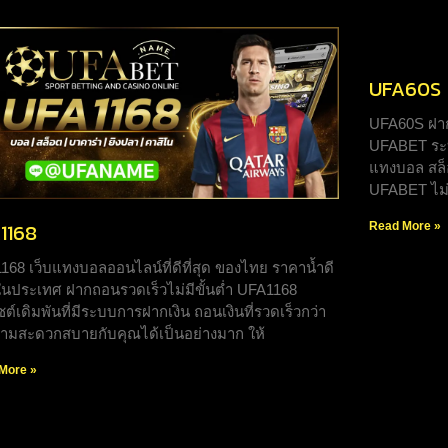
UFA60S
UFA60S ฝาก
UFABET ระบ
แทงบอล สล็
UFABET ไม่ผ่
1168
Read More »
168 เว็บแทงบอลออนไลน์ที่ดีที่สุด ของไทย ราคาน้ำดี
ดในประเทศ ฝากถอนรวดเร็วไม่มีขั้นต่ำ UFA1168
ซต์เดิมพันที่มีระบบการฝากเงิน ถอนเงินที่รวดเร็วกว่า
วามสะดวกสบายกับคุณได้เป็นอย่างมาก ให้
More »