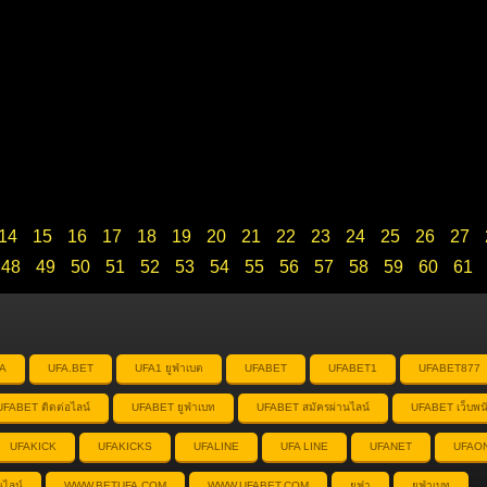
14
15
16
17
18
19
20
21
22
23
24
25
26
27
48
49
50
51
52
53
54
55
56
57
58
59
60
61
A
UFA.BET
UFA1 ยูฟ่าเบต
UFABET
UFABET1
UFABET877
UFABET ติดต่อไลน์
UFABET ยูฟ่าเบท
UFABET สมัครผ่านไลน์
UFABET เว็บพน
UFAKICK
UFAKICKS
UFALINE
UFA LINE
UFANET
UFAO
นไลน์
WWW.BETUFA.COM
WWW.UFABET.COM
ยูฟา
ยูฟ่าเบท