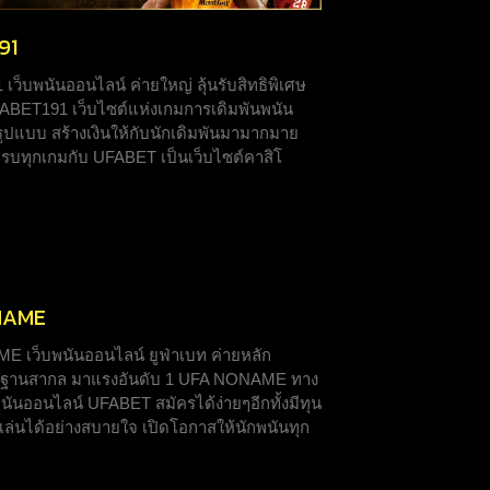
91
ว็บพนันออนไลน์ ค่ายใหญ่ ลุ้นรับสิทธิพิเศษ
FABET191 เว็บไซต์แห่งเกมการเดิมพันพนัน
ูปแบบ สร้างเงินให้กับนักเดิมพันมามากมาย
ครบทุกเกมกับ UFABET เป็นเว็บไซต์คาสิโ
NAME
 เว็บพนันออนไลน์ ยูฟ่าเบท ค่ายหลัก
รฐานสากล มาแรงอันดับ 1 UFA NONAME ทาง
บพนันออนไลน์ UFABET สมัครได้ง่ายๆอีกทั้งมีทุน
าเล่นได้อย่างสบายใจ เปิดโอกาสให้นักพนันทุก