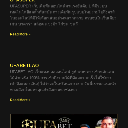
UFASUPER เว็บเดิมพันออนไลน์มาแรงอันดับ 1 ที่มีระบบ
เทคโนโลยีสุดล้ำทันสมัย การเดิมพันรูปแบบใหม่รวมไปถึงคาสิ
โนออนไลน์ที่มีให้เลือกเล่นอย่างหลากหลาย ครบจบในเว็บเดียว
เช่น บาคาร่า สล็อต เเข่งม้า ไก่ชน ชนวั
Read More »
UFABETLAO
UFABETLAO เว็บแทงบอลออนไลน์ ยูฟ่าเบท ทางเข้าหลักเล่น
ได้จ่ายจริง 100% การเข้าถึงรายได้ที่ดีและรวดเร็วไม่ใช่การ
เข้าถึงแหล่งเงินกู้ ไม่ว่าจะในหรือนอกระบบ วันนี้เราขอแนะนำ
ทางเลือกใหม่หาคุณกำลังถามหาช่องหา
Read More »