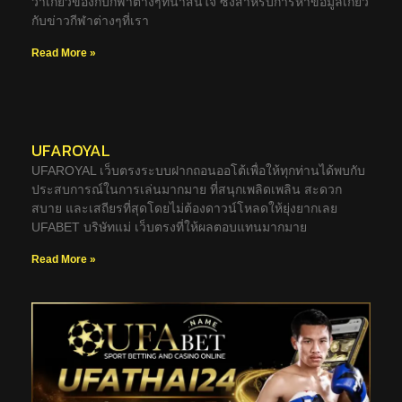
วาเกี่ยวข้องกับกีฬาต่างๆที่น่าสนใจ ซึ่งสำหรับการหาข้อมูลเกี่ยว
กับข่าวกีฬาต่างๆที่เรา
Read More »
UFAROYAL
UFAROYAL เว็บตรงระบบฝากถอนออโต้เพื่อให้ทุกท่านได้พบกับ
ประสบการณ์ในการเล่นมากมาย ที่สนุกเพลิดเพลิน สะดวก
สบาย และเสถียรที่สุดโดยไม่ต้องดาวน์โหลดให้ยุ่งยากเลย
UFABET บริษัทแม่ เว็บตรงที่ให้ผลตอบแทนมากมาย
Read More »