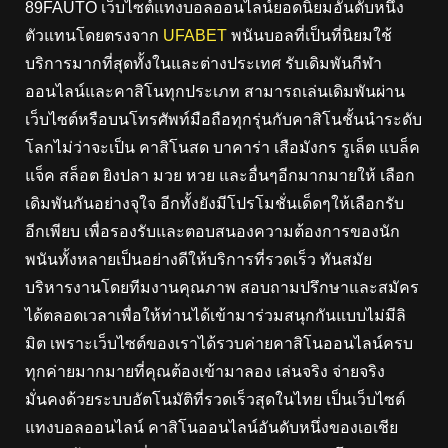
89FAUTO เว็บไซต์แทงบอลออนไลน์ยอดนิยมอันดับหนึ่ง
ตัวแทนโดยตรงจาก
UFABET
พนันบอลที่เป็นที่นิยมใช้
บริการมากที่สุดทั้งในและต่างประเทศ รับเดิมพันกีฬา
ออนไลน์และคาสิโนทุกประเภท สามารถเล่นเดิมพันผ่าน
เว็บไซต์หรือบนโทรศัพท์มือถือทุกรุ่นกับคาสิโนชั้นนำระดับ
โลกไม่ว่าจะเป็น คาสิโนสด บาคาร่า เสือมังกร รูเล็ต แบล็ค
แจ็ค สล็อต ยิงปลา มวย หวย และอื่นๆอีกมากมายให้ เลือก
เดิมพันกันอย่างจุใจ อีกทั้งยังมีโปรโมชั่นเด็ดๆให้เลือกรับ
อีกเพียบ เพื่อรองรับและตอบสนองความต้องการของนัก
พนันทั้งหลายเป็นอย่างดีให้บริการที่รวดเร็ว ทันสมัย
บริหารงานโดยทีมงานคุณภาพ สอบถามปรึกษาและสมัคร
ได้ตลอดเวลาเพื่อให้ท่านได้เข้ามาร่วมสนุกกันแบบไม่มีลิ
มิต เพราะเว็บไซต์ของเราได้รวบค่ายคาสิโนออนไลน์ครบ
ทุกค่ายมากมายที่คุณต้องเข้ามาลอง เล่นจริง จ่ายจริง
มั่นคงด้วยระบบอัตโนมัติที่รวดเร็วสุดในไทย เป็นเว็บไซต์
แทงบอลออนไลน์ คาสิโนออนไลน์อันดับหนึ่งของเอเชีย