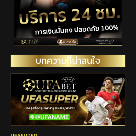
บทความที่น่าสนใจ
UFASUPER