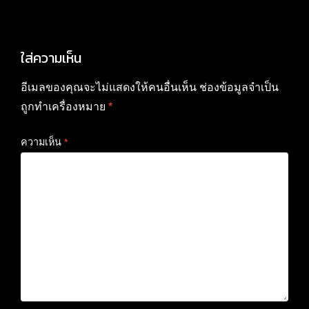
ใส่ความเห็น
อีเมลของคุณจะไม่แสดงให้คนอื่นเห็น
ช่องข้อมูลจำเป็น
ถูกทำเครื่องหมาย
*
ความเห็น
*