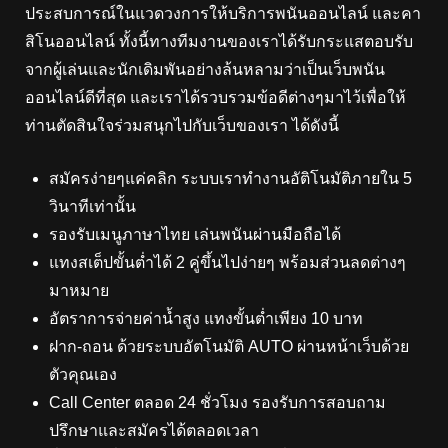
ประสบการณ์ในแวดวงการให้บริการพนันออนไลน์ และคา
สิโนออนไลน์ ทั้งนี้ทางทีมงานของเราได้รับกระแสตอบรับ
จากผู้เล่นและนักเดิมพันอย่างล้นหลามว่าเป็นเว็บพนัน
ออนไลน์ดีที่สุด และเราได้รวบรวมข้อดีต่างๆมาไว้เพื่อให้
ท่านตัดสินใจร่วมสนุกไปกับเว็บของเรา ได้ดังนี้
สมัครง่ายๆแค่คลิก ระบบเราทำงานอัติโนมัติภายใน 5
วินาทีเท่านั้น
รองรับเมนูภาษาไทย เล่นพนันผ่านมือถือได้
แทงสเต็ปขั้นต่ำได้ 2 คู่ขึ้นไปง่ายๆ พร้อมส่วนลดต่างๆ
มาหมาย
อัตราการจ่ายค่าน้ำสูง แทงขั้นต่ำเพียง 10 บาท
ฝาก-ถอน ด้วยระบบอัตโนมัติ AUTO ผ่านหน้าเว็บด้วย
ตัวคุณเอง
Call Center ตลอด 24 ชั่วโมง รองรับการสอบถาม
ปรึกษาและสมัครได้ตลอดเวลา