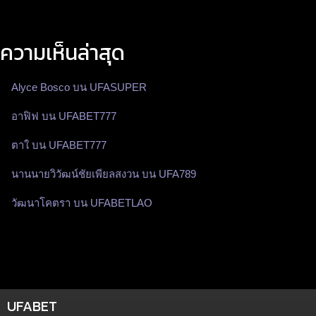
ความเห็นล่าสุด
Alyce Bosco
บน
UFASUPER
อาฟิฟ
บน
UFABET777
ตาใ
บน
UFABET777
นานนายวิวัฒน์ชัยเพียลสงวน
บน
UFA789
วัฒนาโคตรา
บน
UFABETLAO
UFABET