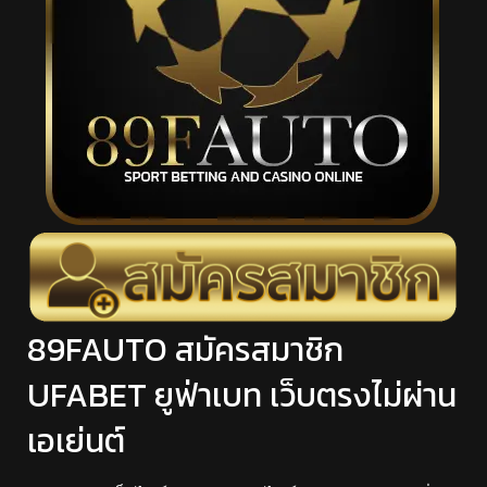
89FAUTO สมัครสมาชิก
UFABET ยูฟ่าเบท เว็บตรงไม่ผ่าน
เอเย่นต์