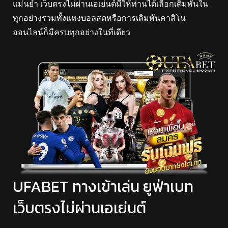
แม่นยำ เว็บตรงไม่ผ่านเอเย่นต์มีให้ท่านได้เลือกเดิมพันใน
ทุกอย่างรวมทั้งแทงบอลสดหรือการเดิมพันคาสิโน
ออนไลน์ก็มีครบทุกอย่างในที่เดียว
UFABET ทางเข้าเล่น ยูฟ่าเบท
เว็บตรงไม่ผ่านเอเย่นต์