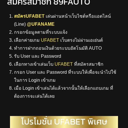
สมัครสมาชิก 89FAUTO
สมัครUFABE
T
เล่นผ่านหน้าเว็บไซต์หรือแอดไลน์
(Line)
@UFANAME
กรอกข้อมูลตามที่ระบบแจ้ง
เลือกค่ายเกม
UFABET
เว็บตรงไม่ผ่านเอเย่นต์
ทำการฝากถอนเงินด้วยระบบอัตโนมัติ AUTO
รับ User และ Password
เลือกทางเข้าเล่นเว็บ
UFABET
ที่สมัครสมาชิก
กรอก User และ Password ที่ระบบให้เพื่อจะนำไปใช้
ในการ Login เข้าเกม
เมื่อ Login เข้าเล่นได้แล้วจากนั้นให้เลือกแถบเกม ที่
ต้องการจะเล่นได้เลย
โปรโมชั่น UFABET พิเศษ