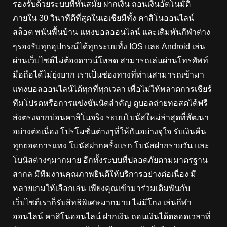
รองรับด้วยระบบที่ทันสมัย ฝากเงิน ถอนเงินอัตโนมัติ
ภายใน 30 วินาทีดีที่สุดในเอเชียมีทั้ง คาสิโนออนไลน์
สล็อต พนันพื้นบ้าน แทงบอลออนไลน์ และเดิมพันกีฬาต่าง
ๆรองรับทุกอุปกรณ์ได้ทุกระบบทั้ง IOS และ Android เล่น
ผ่านเว็บไซต์ไม่ต้องดาวน์โหลด สามารถเล่นผ่านโทรศัพท์
มือถือได้ไม่ยุ่งยาก เราเป็นช่องทางที่ท่านสามารถเข้ามา
แทงบอลออนไลน์ได้ทุกที่ทุกเวลา เพื่อไม่ให้พลาดการเชียร์
ทีมโปรดหรือการแข่งขันนัดสำคัญ ดูบอลถ่ายทอสดได้ฟรี
ส่งตรงจากบ่อนคาสิโนจริง ระบบโบนัสใหม่ล่าสุดที่พัฒนา
อย่างต่อเนื่อง โปรโมชั่นต่างๆที่ให้กันอย่างจุใจ รับเงินคืน
ทุกยอดการแทง โบนัสฝากครั้งแรก โบนัสฝากรายวัน และ
โบนัสต่างๆมากมาย อีกทั้งระบบที่ปลอดภัยตามมาตรฐาน
สากล มีทีมงานคุณภาพยินดีให้บริการอย่างต่อเนื่อง มี
หลายเกมให้เลือกเล่น เพียงคุณเข้ามาร่วมเดิมพันกับ
เว็บไซต์เราก็รับสิทธิพิเศษมากมาย ไม่มีโกง เล่นกีฬา
ออนไลน์ คาสิโนออนไลน์ ฝากเงิน ถอนเงินได้ตลอดเวลาที่