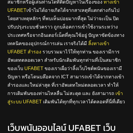
สมาชิกหรือผู้เล่นท่านใดที่ติดปัญหาในเรื่องของ
ทางเข้า
UFABET
เข้าไม่ได้อาจเกิดได้จากสาเหตุที่แตกต่างกันไป
โดยสาเหตุหลักๆ ที่พบเห็นบ่อยมากที่สุด ไม่ว่าจะเป็น ปิด
ปรับปรุงระบบชั่วคราว ถูกบล็อคการเข้าใช้งานระหว่าง
ประเทศหรือจากอินเตอร์เน็ตที่คุณใช้อยู่ ปัญหาขัดข้องทาง
เทคนิคของอุปกรณ์การเล่น เราจริงได้มี
ลิ้งทางเข้า
UFABET สำรอง
รวบรวมมาไว้ให้ทุกท่าน ของเรามีการ
อัพเดทตลอดเวลา สำหรับนักเดิมพันทุกท่านที่เป็นสมาชิก
ของเว็บ
UFABET
ของเราเผื่อว่าลิ้งเว็บไซต์พนันของเรามี
ปัญหา หรือโดนบล๊อคจาก ICT สามารถเข้าได้จากทางเข้า
สำรองและใหม่ล่าสุด ที่เราอัพเดทใหม่ตลอดเวลา ทำให้
การเดิมพันของท่านไหลลื่น ไม่สะดุด และ ยังสามารถ
เข้า
สู่ระบบ UFABET
เดิมพันได้ทุกที่ทุกเวลาได้ตลอดที่นี่ที่เดียว
เว็บพนันออนไลน์ UFABET เว็บ