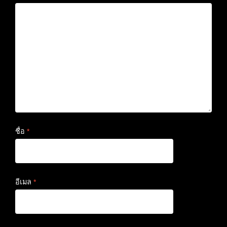
ชื่อ
*
อีเมล
*