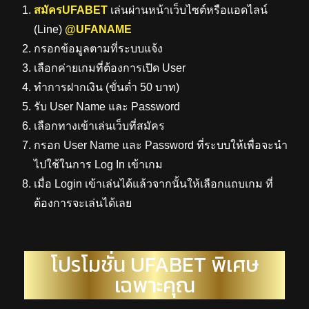
สมัครUFABE
T
เล่นผ่านหน้าเว็บไซต์หรือแอดไลน์
(Line)
@UFANAME
กรอกข้อมูลตามที่ระบบแจ้ง
เลือกค่ายเกมที่ต้องการเปิด User
ทำการฝากเงิน (ขั่นต่ำ 50 บาท)
รับ User Name และ Password
เลือกทางเข้าเล่นเว็บที่สมัคร
กรอก User Name และ Password ที่ระบบให้เพื่อจะนำ
ไปใช้ในการ Log In เข้าเกม
เมื่อ Login เข้าเล่นได้แล้วจากนั้นให้เลือกแถบเกม ที่
ต้องการจะเล่นได้เลย
โปรโมชั่น UFABET พิเศษ
เฉพาะคุณ