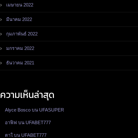
เมษายน 2022
มีนาคม 2022
กุมภาพันธ์ 2022
มกราคม 2022
ธันวาคม 2021
ความเห็นล่าสุด
Alyce Bosco
บน
UFASUPER
อาฟิฟ
บน
UFABET777
ตาใ
บน
UFABET777