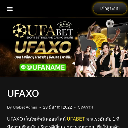
เข้าสู่ระบบ
หน้าหลัก
สมัครสมาชิก
โปรโมชั่น
ฝาก-ถอน
ทางเข้า
บทความ
ติดต่อเรา
UFAXO
By
Ufabet Admin
29 มีนาคม 2022
บทความ
UFAXO เว็บไซต์พนันออนไลน์
UFABET
มาแรงอันดับ 1 ที่
มีความทันสมัย บริการดีเยี่ยมมาตรฐานสากล เพื่อให้ลูกค้า