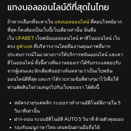
แทงบอลออนไลน์ดีที่สุดในไทย
ถ้าหากเลือกที่จะหาเว็บ
แทงบอลออนไลน์
ที่ตอบโจทย์มาก
ที่สุด ก็คงต้องเป็นเว็บนี้เว็บเดียวเท่านั้น นั่นคือ
เว็บ
UFABET
เว็บพนันบอลออนไลน์ คาสิโนออนไลน์ เว็บ
ตรง
ยูฟ่าเบท
ที่บริหารงานโดยทีมงานคุณภาพที่มาก
ประสบการณ์ในแวดวงการให้บริการพนันออนไลน์ และคา
สิโนออนไลน์ ทั้งนี้ทางทีมงานของเราได้รับกระแสตอบรับ
จากผู้เล่นและนักเดิมพันอย่างล้นหลามว่าเป็นเว็บพนัน
ออนไลน์ดีที่สุด และเราได้รวบรวมข้อดีต่างๆมาไว้เพื่อให้
ท่านตัดสินใจร่วมสนุกไปกับเว็บของเรา ได้ดังนี้
สมัครง่ายๆแค่คลิก ระบบเราทำงานอัติโนมัติภายใน 5
วินาทีเท่านั้น
ฝาก-ถอน ระบบอัติโนมัติ AUTO 5 วินาที ด้วยตัวคุณเอง
รองรับเมนูภาษาไทย เล่นพนันผ่านมือถือได้