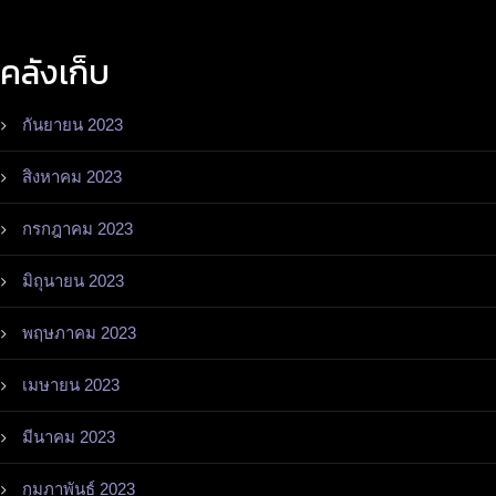
คลังเก็บ
กันยายน 2023
สิงหาคม 2023
กรกฎาคม 2023
มิถุนายน 2023
พฤษภาคม 2023
เมษายน 2023
มีนาคม 2023
กุมภาพันธ์ 2023