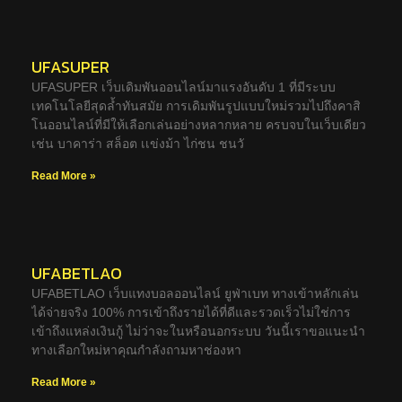
UFASUPER
UFASUPER เว็บเดิมพันออนไลน์มาแรงอันดับ 1 ที่มีระบบ
เทคโนโลยีสุดล้ำทันสมัย การเดิมพันรูปแบบใหม่รวมไปถึงคาสิ
โนออนไลน์ที่มีให้เลือกเล่นอย่างหลากหลาย ครบจบในเว็บเดียว
เช่น บาคาร่า สล็อต เเข่งม้า ไก่ชน ชนวั
Read More »
UFABETLAO
UFABETLAO เว็บแทงบอลออนไลน์ ยูฟ่าเบท ทางเข้าหลักเล่น
ได้จ่ายจริง 100% การเข้าถึงรายได้ที่ดีและรวดเร็วไม่ใช่การ
เข้าถึงแหล่งเงินกู้ ไม่ว่าจะในหรือนอกระบบ วันนี้เราขอแนะนำ
ทางเลือกใหม่หาคุณกำลังถามหาช่องหา
Read More »