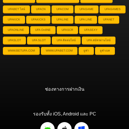
UFABET ไลน์
UFACN
UFACOM
UFAGAME
UFAGAMES
UFAKICK
UFAKICKS
UFALINE
UFA LINE
UFANET
UFAONLINE
UFA OnlINE
UFASCR
UFASEXY
UFASLOT
UFA SLOT
UFA ติดต่อไลน์
UFA สมัครผ่านไลน์
WWW.BETUFA.COM
WWW.UFABET.COM
ยูฟา
ยูฟ่าเบท
ช่องทางการฝากเงิน
รองรับทั้ง iOS, Android และ PC