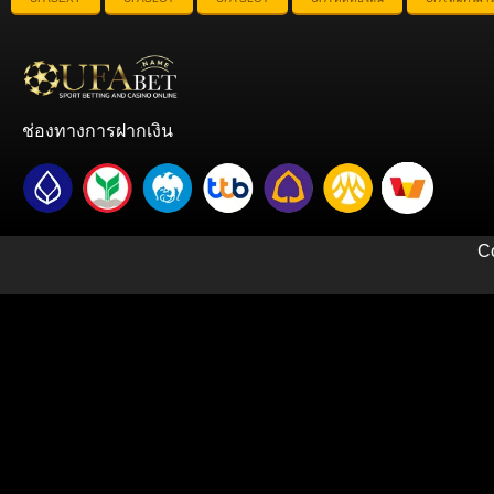
ช่องทางการฝากเงิน
C