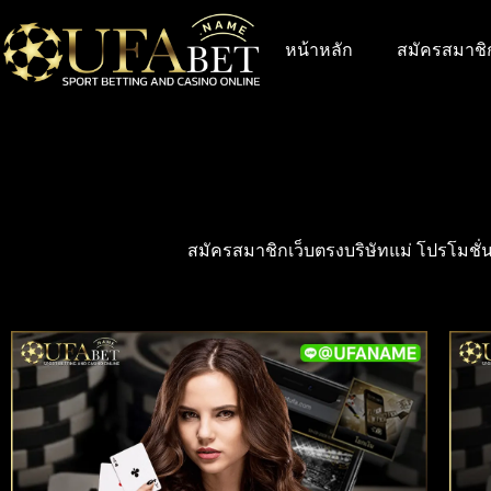
หน้าหลัก
สมัครสมาชิ
สมัครสมาชิกเว็บตรงบริษัทแม่ โปรโมชั่