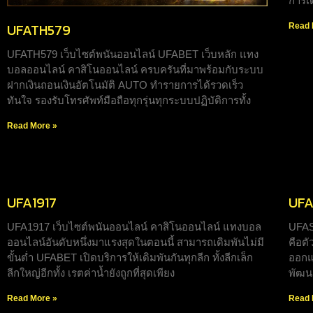
การเ
UFATH579
Read 
UFATH579 เว็บไซต์พนันออนไลน์ UFABET เว็บหลัก แทง
บอลออนไลน์ คาสิโนออนไลน์ ครบครันที่มาพร้อมกับระบบ
ฝากเงินถอนเงินอัตโนมัติ AUTO ทำรายการได้รวดเร็ว
ทันใจ รองรับโทรศัพท์มือถือทุกรุ่นทุกระบบปฏิบัติการทั้ง
Read More »
UFA1917
UFA
UFA1917 เว็บไซต์พนันออนไลน์ คาสิโนออนไลน์ แทงบอล
UFASV
ออนไลน์อันดับหนึ่งมาแรงสุดในตอนนี้ สามารถเดิมพันไม่มี
คือต
ขั้นต่ำ UFABET เปิดบริการให้เดิมพันกันทุกลีก ทั้งลีกเล็ก
ออกแ
ลีกใหญ่อีกทั้ง เรตค่าน้ำยังถูกที่สุดเพียง
พัฒนา
Read More »
Read 