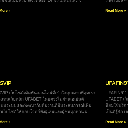
ดิมพันแบบครบวงจรตลอด 24 ชั่วโมง มั่นคง ซื้
ราคาบอล 4 ต
More »
Read More »
SVIP
UFAFIN91
IP เว็บไซต์เดิมพันออนไลน์ที่เข้าใจคุณมากที่สุดเรา
UFAFIN911 
ัวแทนเว็บหลัก UFABET โดยตรงไม่ผ่านเอเย่นต์
UFABET เว็บ
บบระบบและพัฒนากับทีมงานที่มีประสบการณ์เพิ่ม
นิยมใช้บริก
เว็บไซต์ให้ตอบโจทย์ทั้งผู้เล่นและผู้ชมทุกท่าน ฝ
เป็นที่รู้จ
More »
Read More »