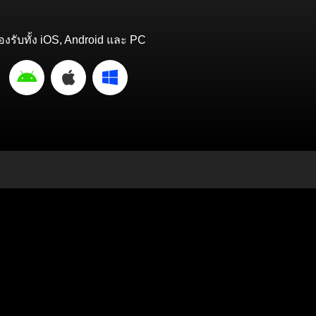
องรับทั้ง iOS, Android และ PC