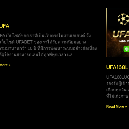
UFA
A เว็บไซต์ของเราที่เป็นเว็บตรงไม่ผ่านเอเย่นต์ จึง
้เว็บไซต์ UFABET ของเราได้รับความนิยมอย่าง
ามมานานกว่า 10 ปี ที่มีการพัฒนาระบบอย่างต่อเนื่อง
ให้ผู้ใช้งานสามารถเล่นได้ทุกที่ทุกเวลา แล
UFA168
More »
UFA168LUCK 
รองรับผู้เข้
เกือบทุกวัน 
ที่ไม่เก่งภา
Read More »