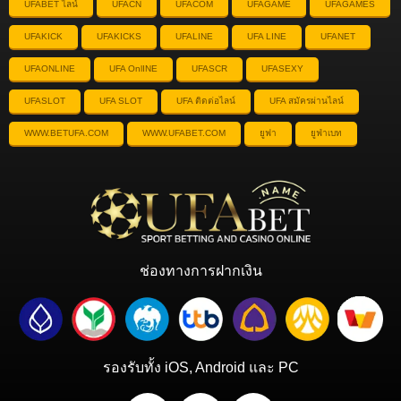
UFABET ไลน์
UFACN
UFACOM
UFAGAME
UFAGAMES
UFAKICK
UFAKICKS
UFALINE
UFA LINE
UFANET
UFAONLINE
UFA OnlINE
UFASCR
UFASEXY
UFASLOT
UFA SLOT
UFA ติดต่อไลน์
UFA สมัครผ่านไลน์
WWW.BETUFA.COM
WWW.UFABET.COM
ยูฟา
ยูฟ่าเบท
ช่องทางการฝากเงิน
รองรับทั้ง iOS, Android และ PC