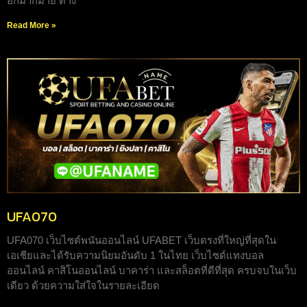
อีกมากมาย ต่าง
Read More »
UFA070
UFA070 เว็บไซต์พนันออนไลน์ UFABET เว็บตรงที่ใหญ่ที่สุดใน
เอเชียและได้รับความนิยมอันดับ 1 ในไทย เว็บไซต์แทงบอล
ออนไลน์ คาสิโนออนไลน์ บาคาร่า และสล็อตที่ดีที่สุด ครบจบในเว็บ
เดียว ด้วยความใส่ใจในรายละเอียด