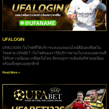
UFALOGIN
UFALOGIN เว็บไซต์ที่ให้บริการแทงบอลออนไลน์ที่มั่นคงที่สุดใน
ไทยค่าย UFABET เว็บไซต์ของเราให้บริการผ่านเว็บแทงบอลตรงอที่
ได้รับความนิยมมากที่สุดในไทย มีครบทุกการเดิมพันกีฬายอดนิยม
พร้อมทั้งฟุตบอลทุกลีกทั
Read More »