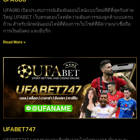
UFA080 เปิดประสบการณ์เดิมพันออนไลน์แบบใหม่ที่ดีที่สุดกับค่าย
ใหญ่ UFABET เว็บตรงตอบโจทย์ความต้องการของลูกค้าแบบครบ
ถ้วน สำหรับนักพนันออนไลน์ที่ต้องการเว็บไซต์ที่มีความน่าเชื่อถือ
การเงินมั่นคง และมีบริก
Read More »
UFABET747
UFABET747 แหล่งรวมเกมเดิมพันออนไลน์ครบวงจร มั่นคงและ