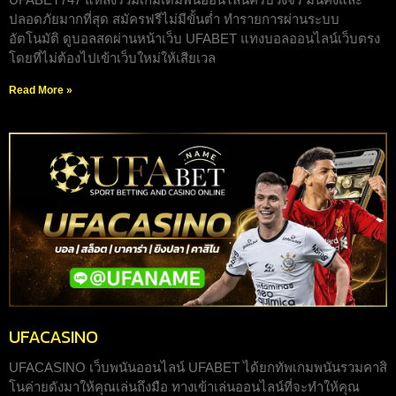
ปลอดภัยมากที่สุด สมัครฟรีไม่มีขั้นต่ำ ทำรายการผ่านระบบ
อัตโนมัติ ดูบอลสดผ่านหน้าเว็บ UFABET แทงบอลออนไลน์เว็บตรง
โดยที่ไม่ต้องไปเข้าเว็บใหม่ให้เสียเวล
Read More »
UFACASINO
UFACASINO เว็บพนันออนไลน์ UFABET ได้ยกทัพเกมพนันรวมคาสิ
โนค่ายดังมาให้คุณเล่นถึงมือ ทางเข้าเล่นออนไลน์ที่จะทำให้คุณ