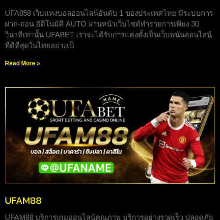
UFA858 เว็บแทงบอลออนไลน์อันดับ 1 ของประเทศไทย มีระบบการ
ฝาก-ถอน อัติโนมัติ AUTO ผ่านหน้าเว็บไซต์ทำรายการเพียง 30
วินาทีเท่านั้น UFABET เราจะได้รับการแต่งตั้งเป็นเว็บพนันออนไลน์
ที่ดีที่สุดในไทยอย่างเป็
Read More »
UFAM88
UFAM88 บริการเกมออนไลน์คุณภาพ บริการอย่างรวดเร็ว ปลอดภัย