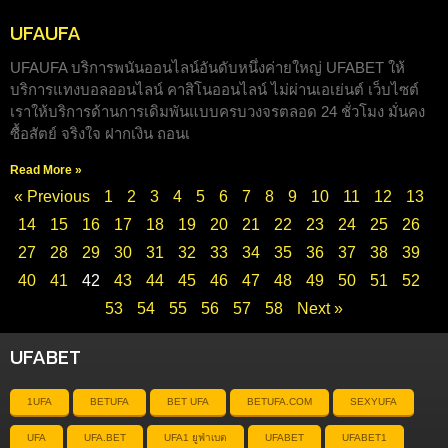
UFAUFA
UFAUFA บริการพนันออนไลน์อันดับหนึ่งค่ายใหญ่ UFABET ให้
บริการแทงบอลออนไลน์ คาสิโนออนไลน์ ไม่ผ่านเอเย่นต์ เว็บไซต์
เราให้บริการด้านการเดิมพันแบบครบวงจรตลอด 24 ชั่วโมง มั่นคง
ซื้อสัตย์ จริงใจ ฝากเงิน ถอนเ
Read More »
« Previous
1
2
3
4
5
6
7
8
9
10
11
12
13
14
15
16
17
18
19
20
21
22
23
24
25
26
27
28
29
30
31
32
33
34
35
36
37
38
39
40
41
42
43
44
45
46
47
48
49
50
51
52
53
54
55
56
57
58
Next »
UFABET
1UFA
BETUFA
BET UFA
BETUFA.COM
SEXYUFA
UFA
UFA.BET
UFA1 ยูฟ่าเบต
UFABET
UFABET1