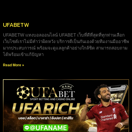
UFABETW
UFABETW แทงบอลออนไลน์ UFABET เว็บที่ดีที่สุดที่ทุกท่านเลือก
เว็บไซต์เราไม่มีคำว่าผิดหวัง บริการดีเป็นกันเองด้วยทีมงานมืออาชีพ
มากประสบการณ์ พร้อมจะดูแลลูกค้าอย่างใกล้ชิด สามารถสอบถาม
ได้พร้อมเข้าแก้ปัญหา
Read More »