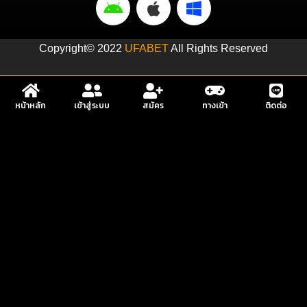
Copyright© 2022
UFABET
All Rights Reserved
หน้าหลัก
เข้าสู่ระบบ
สมัคร
ทางเข้า
ติดต่อ