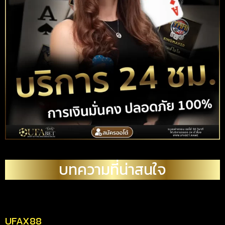
บทความที่น่าสนใจ
UFAX88