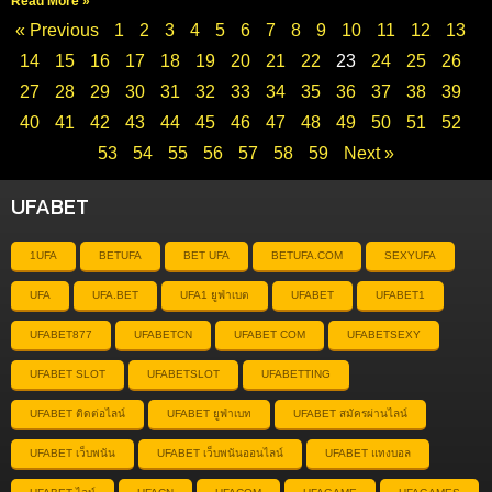
Read More »
« Previous
1
2
3
4
5
6
7
8
9
10
11
12
13
14
15
16
17
18
19
20
21
22
23
24
25
26
27
28
29
30
31
32
33
34
35
36
37
38
39
40
41
42
43
44
45
46
47
48
49
50
51
52
53
54
55
56
57
58
59
Next »
UFABET
1UFA
BETUFA
BET UFA
BETUFA.COM
SEXYUFA
UFA
UFA.BET
UFA1 ยูฟ่าเบต
UFABET
UFABET1
UFABET877
UFABETCN
UFABET COM
UFABETSEXY
UFABET SLOT
UFABETSLOT
UFABETTING
UFABET ติดต่อไลน์
UFABET ยูฟ่าเบท
UFABET สมัครผ่านไลน์
UFABET เว็บพนัน
UFABET เว็บพนันออนไลน์
UFABET แทงบอล