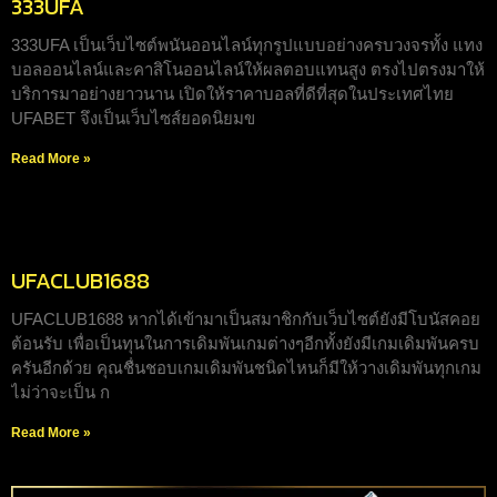
333UFA
333UFA เป็นเว็บไซต์พนันออนไลน์ทุกรูปแบบอย่างครบวงจรทั้ง แทง
บอลออนไลน์และคาสิโนออนไลน์ให้ผลตอบแทนสูง ตรงไปตรงมาให้
บริการมาอย่างยาวนาน เปิดให้ราคาบอลที่ดีที่สุดในประเทศไทย
UFABET จึงเป็นเว็บไซส์ยอดนิยมข
Read More »
UFACLUB1688
UFACLUB1688 หากได้เข้ามาเป็นสมาชิกกับเว็บไซต์ยังมีโบนัสคอย
ต้อนรับ เพื่อเป็นทุนในการเดิมพันเกมต่างๆอีกทั้งยังมีเกมเดิมพันครบ
ครันอีกด้วย คุณชื่นชอบเกมเดิมพันชนิดไหนก็มีให้วางเดิมพันทุกเกม
ไม่ว่าจะเป็น ก
Read More »