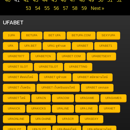
40
41
42
43
44
45
46
47
48
49
50
51
52
53
54
55
56
57
58
59
Next »
UFABET
1UFA
BETUFA
BET UFA
BETUFA.COM
SEXYUFA
UFA
UFA.BET
UFA1 ยูฟ่าเบต
UFABET
UFABET1
UFABET877
UFABETCN
UFABET COM
UFABETSEXY
UFABET SLOT
UFABETSLOT
UFABETTING
UFABET ติดต่อไลน์
UFABET ยูฟ่าเบท
UFABET สมัครผ่านไลน์
UFABET เว็บพนัน
UFABET เว็บพนันออนไลน์
UFABET แทงบอล
UFABET ไลน์
UFACN
UFACOM
UFAGAME
UFAGAMES
UFAKICK
UFAKICKS
UFALINE
UFA LINE
UFANET
UFAONLINE
UFA OnlINE
UFASCR
UFASEXY
UFASLOT
UFA SLOT
UFA ติดต่อไลน์
UFA สมัครผ่านไลน์