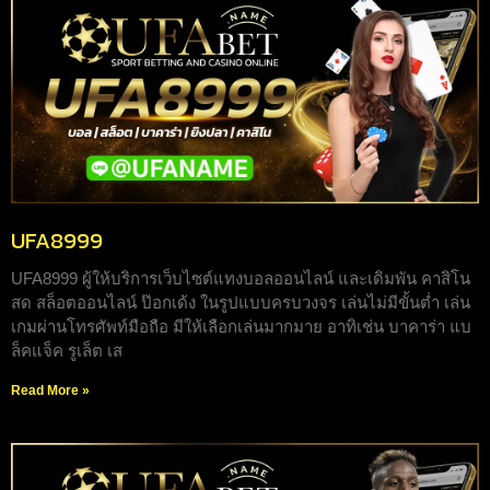
UFA8999
UFA8999 ผู้ให้บริการเว็บไซต์แทงบอลออนไลน์ และเดิมพัน คาสิโน
สด สล็อตออนไลน์ ป๊อกเด้ง ในรูปแบบครบวงจร เล่นไม่มีขั้นต่ำ เล่น
เกมผ่านโทรศัพท์มือถือ มีให้เลือกเล่นมากมาย อาทิเช่น บาคาร่า แบ
ล็คแจ็ค รูเล็ต เส
Read More »