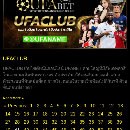
UFACLUB
UFACLUB เว็บไซต์พนันออนไลน์ UFABET ค่ายใหญ่ที่มีอัพเดทคาสิ
โนและเกมเดิมพันครบวงจร คัดสรรค์มาให้เล่นกันอย่างสม่ำเสมอ
ด้วยระบบที่ทันสมัยที่สุด ฝากเงิน ถอนเงินรวดเร็วเพียงไม่กี่วินาที ด้วย
ขั้นตอนที่ง่ายดา
Read More »
« Previous
1
2
3
4
5
6
7
8
9
10
11
12
13
14
15
16
17
18
19
20
21
22
23
24
25
26
27
28
29
30
31
32
33
34
35
36
37
38
39