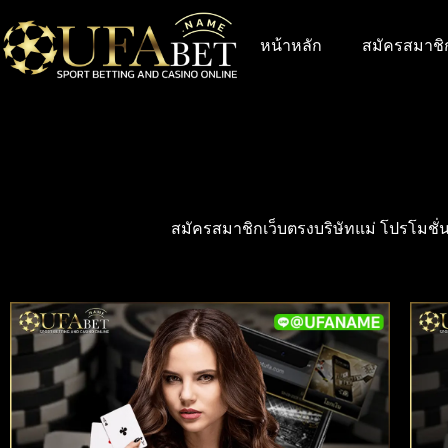
หน้าหลัก
สมัครสมาชิ
สมัครสมาชิกเว็บตรงบริษัทแม่ โปรโมชั่