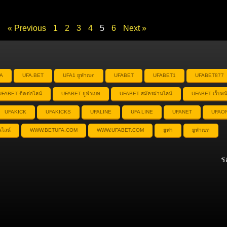
« Previous
1
2
3
4
5
6
Next »
A
UFA.BET
UFA1 ยูฟ่าเบต
UFABET
UFABET1
UFABET877
UFABET ติดต่อไลน์
UFABET ยูฟ่าเบท
UFABET สมัครผ่านไลน์
UFABET เว็บพน
UFAKICK
UFAKICKS
UFALINE
UFA LINE
UFANET
UFAO
นไลน์
WWW.BETUFA.COM
WWW.UFABET.COM
ยูฟา
ยูฟ่าเบท
ร