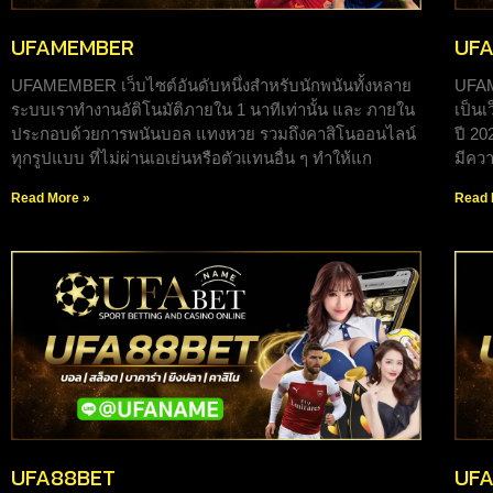
UFAMEMBER
UF
UFAMEMBER เว็บไซต์อันดับหนึ่งสำหรับนักพนันทั้งหลาย
UFAMA
ระบบเราทำงานอัติโนมัติภายใน 1 นาทีเท่านั้น และ ภายใน
เป็นเ
ประกอบด้วยการพนันบอล แทงหวย รวมถึงคาสิโนออนไลน์
ปี 2
ทุกรูปแบบ ที่ไม่ผ่านเอเย่นหรือตัวแทนอื่น ๆ ทำให้แก
มีควา
Read More »
Read 
UFA88BET
UFA