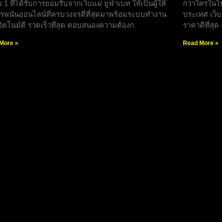
บ 1 ที่ได้รับการยอมรับจากเว็บแม่ ยูฟ่าเบท ให้เป็นผู้ให้
กว่าใครในไทย
ารพนันออนไลน์ที่ครบวงจรดีที่สุดมาพร้อมระบบทำงาน
ประเทศ เว็บแ
ัตโนมัติ รวดเร็วที่สุด ตอบสนองความต้องก
ราคาดีที่สุด ค
More »
Read More »