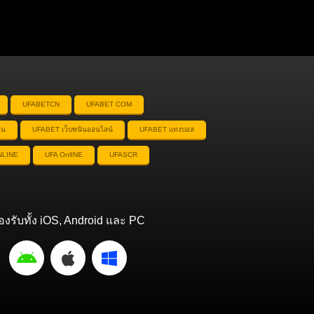
UFABETCN
UFABET COM
ัน
UFABET เว็บพนันออนไลน์
UFABET แทงบอล
NLINE
UFA OnlINE
UFASCR
องรับทั้ง iOS, Android และ PC