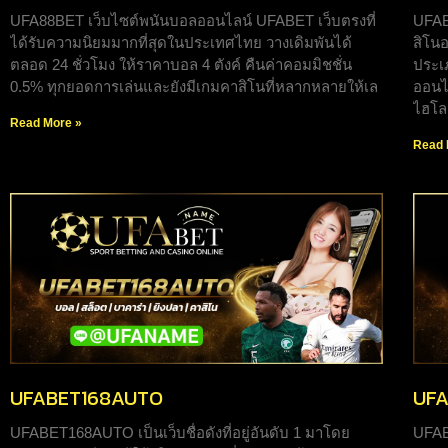
UFA88BET เว็บไซต์พนันบอลออนไลน์ UFABET เว็บตรงที่
UFAB
ได้รับความนิยมมากที่สุดในประเทศไทย วางเดิมพันได้
สิโนอ
ตลอด 24 ชั่วโมง ให้ราคาบอล 4 ตังค์ คืนค่าคอมมิชชั่น
ประเ
0.5% ทุกยอดการเล่นและยังมีเกมคาสิโนที่หลากหลายให้เล
ออนไล
ไฮโล
Read More »
Read 
UFABET168AUTO
UFA
UFABET168AUTO เป็นเว็บชื่อดังที่อยู่อันดับ 1 มาโดย
UFAB