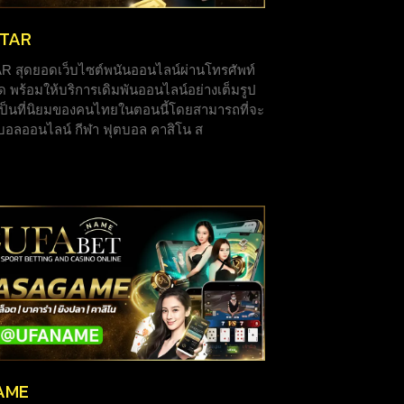
STAR
 สุดยอดเว็บไซต์พนันออนไลน์ผ่านโทรศัพท์
ี่สุด พร้อมให้บริการเดิมพันออนไลน์อย่างเต็มรูป
เป็นที่นิยมของคนไทยในตอนนี้โดยสามารถที่จะ
นบอลออนไลน์ กีฬา ฟุตบอล คาสิโน ส
AME