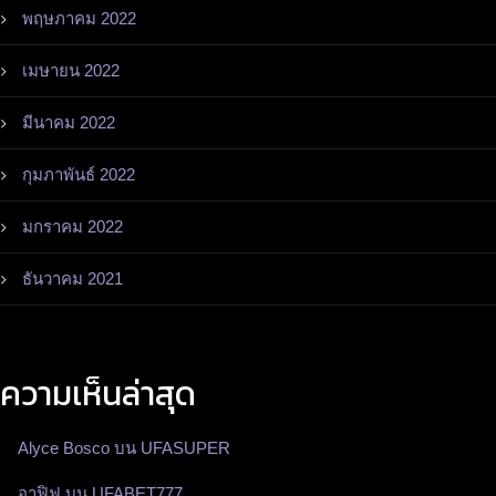
พฤษภาคม 2022
เมษายน 2022
มีนาคม 2022
กุมภาพันธ์ 2022
มกราคม 2022
ธันวาคม 2021
ความเห็นล่าสุด
Alyce Bosco
บน
UFASUPER
อาฟิฟ
บน
UFABET777