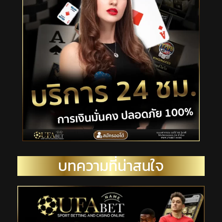
บทความที่น่าสนใจ