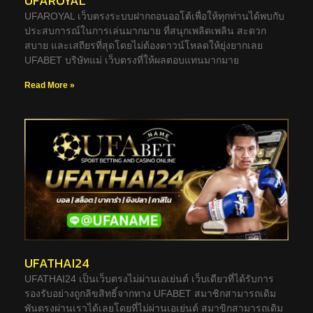
UFAROYAL
UFAROYAL เว็บตรงระบบฝากถอนออโต้เพื่อให้ทุกท่านได้พบกับ
ประสบการณ์ในการเล่นมากมาย ที่สนุกเพลิดเพลิน สะดวก
สบาย และเสถียรที่สุดโดยไม่ต้องดาวน์โหลดให้ยุ่งยากเลย
UFABET บริษัทแม่ เว็บตรงที่ให้ผลตอบแทนมากมาย
Read More »
UFATHAI24
UFATHAI24 เป็นเว็บตรงไม่ผ่านเอเย่นต์ เว็บเดียวที่ได้รับการ
รองรับอย่างถูกลิขสิทธิ์จากทาง UFABET สมาชิกสามารถเดิม
พันตรงผ่านเราได้เลยโดยที่ไม่ผ่านเอเย่นต์ สมาขิกสามารถเดิม