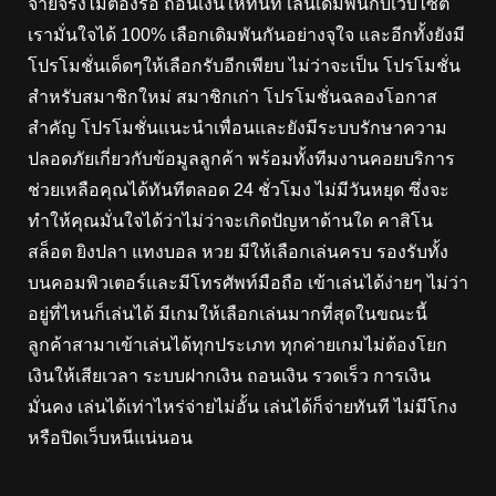
จ่ายจริงไม่ต้องรอ ถอนเงินให้ทันที เล่นเดิมพันกับเว็บไซต์
เรามั่นใจได้ 100% เลือกเดิมพันกันอย่างจุใจ และอีกทั้งยังมี
โปรโมชั่นเด็ดๆให้เลือกรับอีกเพียบ ไม่ว่าจะเป็น โปรโมชั่น
สำหรับสมาชิกใหม่ สมาชิกเก่า โปรโมชั่นฉลองโอกาส
สำคัญ โปรโมชั่นแนะนำเพื่อนและยังมีระบบรักษาความ
ปลอดภัยเกี่ยวกับข้อมูลลูกค้า พร้อมทั้งทีมงานคอยบริการ
ช่วยเหลือคุณได้ทันทีตลอด 24 ชั่วโมง ไม่มีวันหยุด ซึ่งจะ
ทำให้คุณมั่นใจได้ว่าไม่ว่าจะเกิดปัญหาด้านใด คาสิโน
สล็อต ยิงปลา แทงบอล หวย มีให้เลือกเล่นครบ รองรับทั้ง
บนคอมพิวเตอร์และมีโทรศัพท์มือถือ เข้าเล่นได้ง่ายๆ ไม่ว่า
อยู่ที่ไหนก็เล่นได้ มีเกมให้เลือกเล่นมากที่สุดในขณะนี้
ลูกค้าสามาเข้าเล่นได้ทุกประเภท ทุกค่ายเกมไม่ต้องโยก
เงินให้เสียเวลา ระบบฝากเงิน ถอนเงิน รวดเร็ว การเงิน
มั่นคง เล่นได้เท่าไหร่จ่ายไม่อั้น เล่นได้ก็จ่ายทันที ไม่มีโกง
หรือปิดเว็บหนีแน่นอน