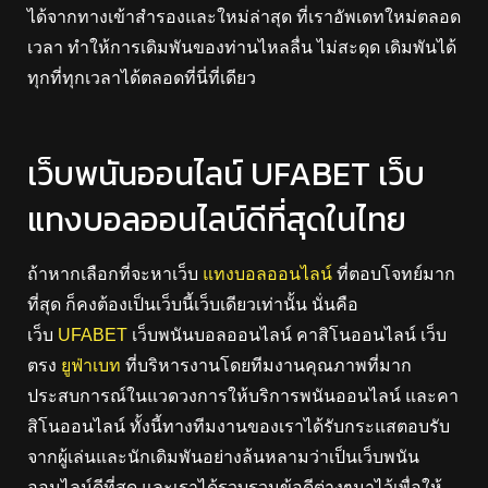
ได้จากทางเข้าสำรองและใหม่ล่าสุด ที่เราอัพเดทใหม่ตลอด
เวลา ทำให้การเดิมพันของท่านไหลลื่น ไม่สะดุด เดิมพันได้
ทุกที่ทุกเวลาได้ตลอดที่นี่ที่เดียว
เว็บพนันออนไลน์ UFABET เว็บ
แทงบอลออนไลน์ดีที่สุดในไทย
ถ้าหากเลือกที่จะหาเว็บ
แทงบอลออนไลน์
ที่ตอบโจทย์มาก
ที่สุด ก็คงต้องเป็นเว็บนี้เว็บเดียวเท่านั้น นั่นคือ
เว็บ
UFABET
เว็บพนันบอลออนไลน์ คาสิโนออนไลน์ เว็บ
ตรง
ยูฟ่าเบท
ที่บริหารงานโดยทีมงานคุณภาพที่มาก
ประสบการณ์ในแวดวงการให้บริการพนันออนไลน์ และคา
สิโนออนไลน์ ทั้งนี้ทางทีมงานของเราได้รับกระแสตอบรับ
จากผู้เล่นและนักเดิมพันอย่างล้นหลามว่าเป็นเว็บพนัน
ออนไลน์ดีที่สุด และเราได้รวบรวมข้อดีต่างๆมาไว้เพื่อให้