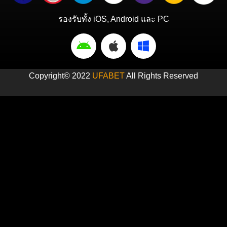
รองรับทั้ง iOS, Android และ PC
Copyright© 2022
UFABET
All Rights Reserved