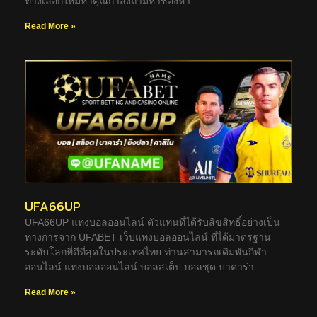
ทางเลือกใหม่หาคุณกำลังถามหาช่องหา
Read More »
UFA66UP
UFA66UP แทงบอลออนไลน์ ตัวแทนที่ได้รับสิขสิทธิ์อย่างเป็น
ทางการจาก UFABET เว็บแทงบอลออนไลน์ ที่ได้มาตรฐาน
ระดับโลกที่ดีที่สุดในประเทศไทย ท่านสามารถเดิมพันกีฬา
ออนไลน์ แทงบอลออนไลน์ บอลสเต็ป บอลชุด บาคาร่า
Read More »