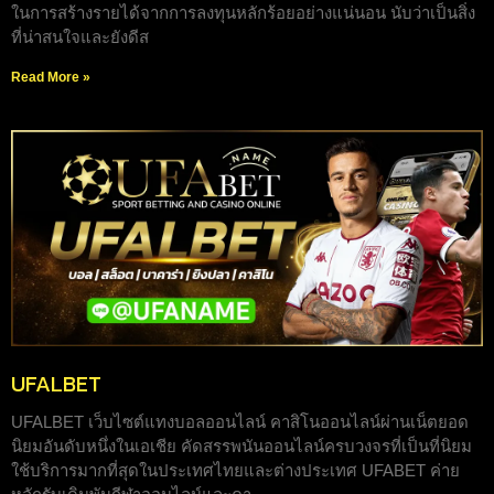
ในการสร้างรายได้จากการลงทุนหลักร้อยอย่างแน่นอน นับว่าเป็นสิ่ง
ที่น่าสนใจและยังดีส
Read More »
UFALBET
UFALBET เว็บไซต์แทงบอลออนไลน์ คาสิโนออนไลน์ผ่านเน็ตยอด
นิยมอันดับหนึ่งในเอเชีย คัดสรรพนันออนไลน์ครบวงจรที่เป็นที่นิยม
ใช้บริการมากที่สุดในประเทศไทยและต่างประเทศ UFABET ค่าย