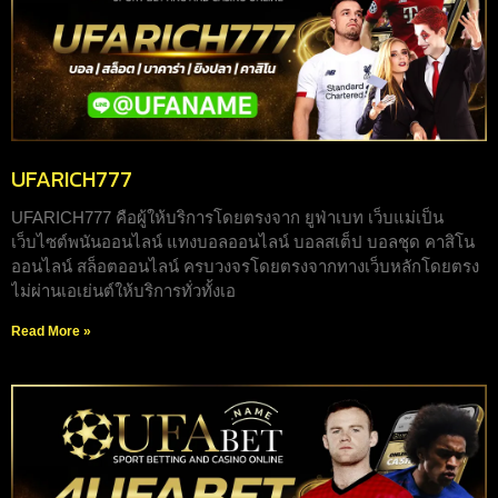
UFARICH777
UFARICH777 คือผู้ให้บริการโดยตรงจาก ยูฟ่าเบท เว็บแม่เป็น
เว็บไซต์พนันออนไลน์ แทงบอลออนไลน์ บอลสเต็ป บอลชุด คาสิโน
ออนไลน์ สล็อตออนไลน์ ครบวงจรโดยตรงจากทางเว็บหลักโดยตรง
ไม่ผ่านเอเย่นต์ให้บริการทั่วทั้งเอ
Read More »