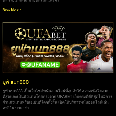
หลักรับเดิมพันกีฬาออนไลน์และคา
Read More »
ยูฟ่าเบท888
ยูฟ่าเบท888 เป็นเว็บไซต์พนันออนไลน์ที่ลูกค้าให้ความเชื่อใจมาก
ที่สุดและเป็นตัวแทนโดยตรงจาก UFABET เว็บตรงที่ดีที่สุดไม่มีการ
ผ่านตัวแทนหรือเอเย่นต์ใดๆทั้งสิ้น เปิดให้บริการพนันออนไลน์เล่น
คาสิโน บาคาร่า