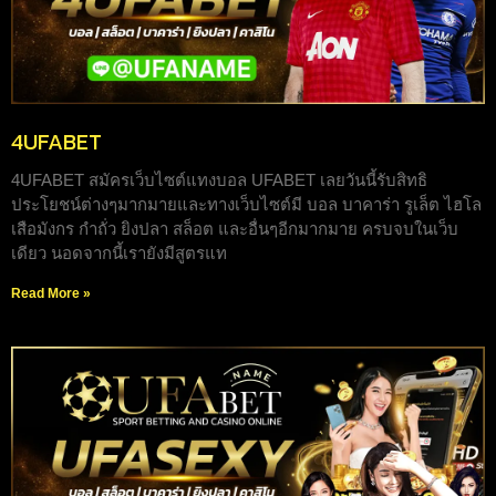
4UFABET
4UFABET สมัครเว็บไซต์แทงบอล UFABET เลยวันนี้รับสิทธิ
ประโยชน์ต่างๆมากมายและทางเว็บไซต์มี บอล บาคาร่า รูเล็ต ไฮโล
เสือมังกร กำถั่ว ยิงปลา สล็อต และอื่นๆอีกมากมาย ครบจบในเว็บ
เดียว นอดจากนี้เรายังมีสูตรแท
Read More »