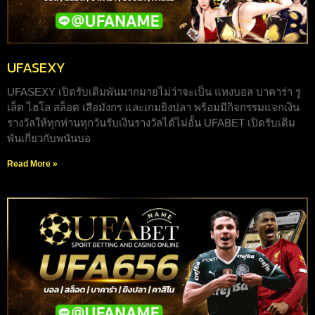
UFASEXY
UFASEXY เปิดรับเดิมพันมากมายไม่ว่าจะเป็น แทงบอล บาคาร่า รู
เล็ต ไฮโล สล็อต เสือมังกร และเกมยิงปลา พร้อมมีกิจกรรมแจกเงิน
รางวัลให้ทุกท่านทุกวันรับเงินรางวัลได้ไม่อั้น UFABET เปิดรับเดิม
พันเกี่ยวกับพนันบอ
Read More »