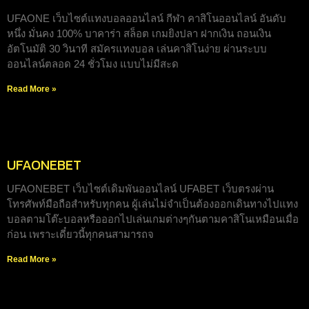
UFAONE เว็บไซต์แทงบอลออนไลน์ กีฬา คาสิโนออนไลน์ อันดับ
หนึ่ง มั่นคง 100% บาคาร่า สล็อต เกมยิงปลา ฝากเงิน ถอนเงิน
อัตโนมัติ 30 วินาที สมัครแทงบอล เล่นคาสิโนง่าย ผ่านระบบ
ออนไลน์ตลอด 24 ชั่วโมง แบบไม่มีสะด
Read More »
UFAONEBET
UFAONEBET เว็บไซต์เดิมพันออนไลน์ UFABET เว็บตรงผ่าน
โทรศัพท์มือถือสำหรับทุกคน ผู้เล่นไม่จำเป็นต้องออกเดินทางไปแทง
บอลตามโต๊ะบอลหรือออกไปเล่นเกมต่างๆกันตามคาสิโนเหมือนเมื่อ
ก่อน เพราะเดี๋ยวนี้ทุกคนสามารถจ
Read More »