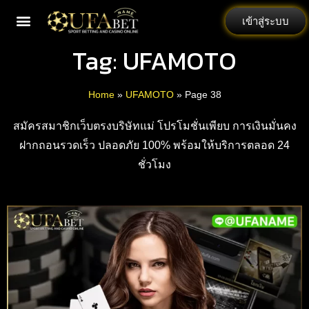
เข้าสู่ระบบ
Tag: UFAMOTO
Home
»
UFAMOTO
»
Page 38
สมัครสมาชิกเว็บตรงบริษัทแม่ โปรโมชั่นเพียบ การเงินมั่นคง
ฝากถอนรวดเร็ว ปลอดภัย 100% พร้อมให้บริการตลอด 24
ชั่วโมง