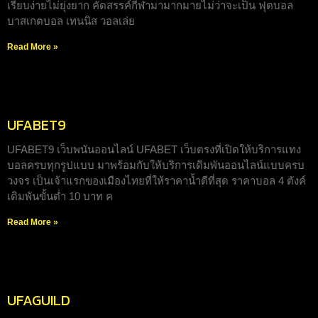
เรียบง่ายไม่ยุ่งยาก คัดสรรค์กีฬามามากมายไม่ว่าจะเป็น ฟุตบอล
บาสเกตบอล เทนนิส วอลเล่ย
Read More »
UFABET9
UFABET9 เว็บพนันออนไลน์ UFABET เว็บตรงที่เปิดให้บริการแทง
บอลครบทุกรูปแบบ มาพร้อมกับให้บริการเดิมพันออนไลน์แบบครบ
วงจร เป็นเจ้าแรกของเมืองไทยที่ให้ราคาน้ำดีที่สุด ราคาบอล 4 ตังค์
เดิมพันขั้นต่ำ 10 บาท ค
Read More »
UFAGUILD