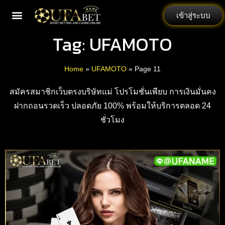
เข้าสู่ระบบ
Tag: UFAMOTO
Home
»
UFAMOTO
»
Page 11
สมัครสมาชิกเว็บตรงบริษัทแม่ โปรโมชั่นเพียบ การเงินมั่นคง
ฝากถอนรวดเร็ว ปลอดภัย 100% พร้อมให้บริการตลอด 24
ชั่วโมง