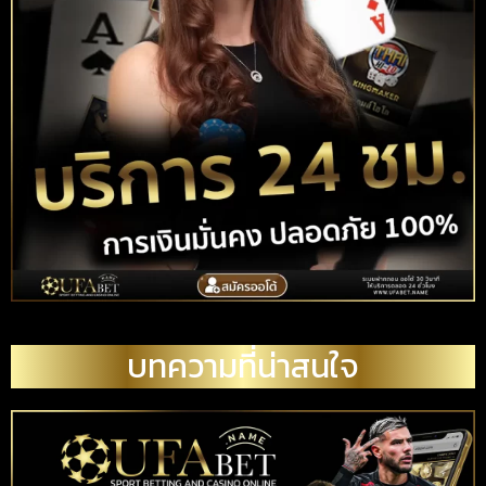
บทความที่น่าสนใจ