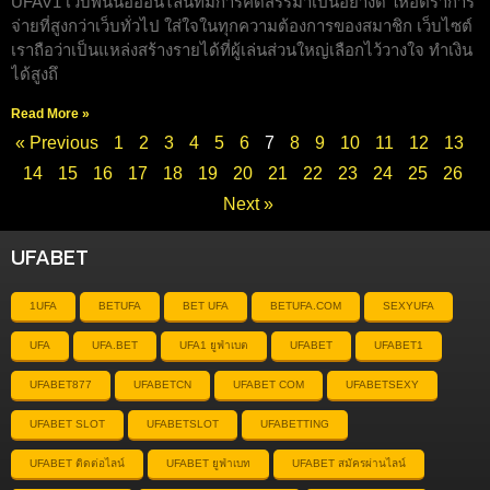
UFAV1 เว็บพนันอออนไลน์ที่มีการคัดสรรมาเป็นอย่างดี ให้อัตราการ
จ่ายที่สูงกว่าเว็บทั่วไป ใส่ใจในทุกความต้องการของสมาชิก เว็บไซต์
เราถือว่าเป็นแหล่งสร้างรายได้ที่ผู้เล่นส่วนใหญ่เลือกไว้วางใจ ทำเงิน
ได้สูงถึ
Read More »
« Previous
1
2
3
4
5
6
7
8
9
10
11
12
13
14
15
16
17
18
19
20
21
22
23
24
25
26
Next »
UFABET
1UFA
BETUFA
BET UFA
BETUFA.COM
SEXYUFA
UFA
UFA.BET
UFA1 ยูฟ่าเบต
UFABET
UFABET1
UFABET877
UFABETCN
UFABET COM
UFABETSEXY
UFABET SLOT
UFABETSLOT
UFABETTING
UFABET ติดต่อไลน์
UFABET ยูฟ่าเบท
UFABET สมัครผ่านไลน์