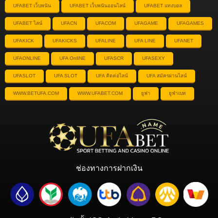
UFABET เว็บพนัน
UFABET เว็บพนันออนไลน์
UFABET แทงบอล
UFABET ไลน์
UFACN
UFACOM
UFAGAME
UFAGAMES
UFAKICK
UFAKICKS
UFALINE
UFA LINE
UFANET
UFAONLINE
UFA OnlINE
UFASCR
UFASEXY
UFASLOT
UFA SLOT
UFA ติดต่อไลน์
UFA สมัครผ่านไลน์
WWW.BETUFA.COM
WWW.UFABET.COM
ยูฟา
ยูฟ่าเบท
ช่องทางการฝากเงิน