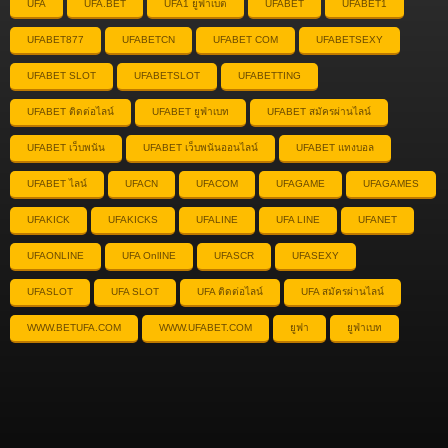
UFA
UFA.BET
UFA1 ยูฟ่าเบต
UFABET
UFABET1
UFABET877
UFABETCN
UFABET COM
UFABETSEXY
UFABET SLOT
UFABETSLOT
UFABETTING
UFABET ติดต่อไลน์
UFABET ยูฟ่าเบท
UFABET สมัครผ่านไลน์
UFABET เว็บพนัน
UFABET เว็บพนันออนไลน์
UFABET แทงบอล
UFABET ไลน์
UFACN
UFACOM
UFAGAME
UFAGAMES
UFAKICK
UFAKICKS
UFALINE
UFA LINE
UFANET
UFAONLINE
UFA OnlINE
UFASCR
UFASEXY
UFASLOT
UFA SLOT
UFA ติดต่อไลน์
UFA สมัครผ่านไลน์
WWW.BETUFA.COM
WWW.UFABET.COM
ยูฟา
ยูฟ่าเบท