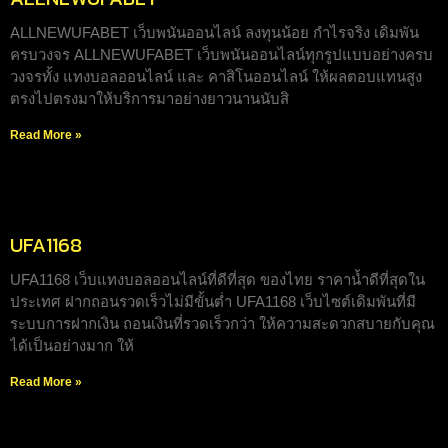
ALLNEWUFABET เว็บพนันออนไลน์ ลงทุนน้อย กำไรจริง เดิมพัน
ครบวงจร ALLNEWUFABET เว็บพนันออนไลน์ทุกรูปแบบอย่างครบ
วงจรทั้ง แทงบอลออนไลน์ และ คาสิโนออนไลน์ ให้ผลตอบแทนสูง
ตรงไปตรงมาให้บริการมาอย่างยาวนานนับสิ
Read More »
UFA1168
UFA1168 เว็บแทงบอลออนไลน์ที่ดีที่สุด ของไทย ราคาน้ำดีที่สุดใน
ประเทศ ฝากถอนรวดเร็วไม่มีขั้นต่ำ UFA1168 เว็บไซต์เดิมพันที่มี
ระบบการฝากเงิน ถอนเงินที่รวดเร็วกว่า ให้ความสะดวกสบายกับคุณ
ได้เป็นอย่างมาก ให้
Read More »