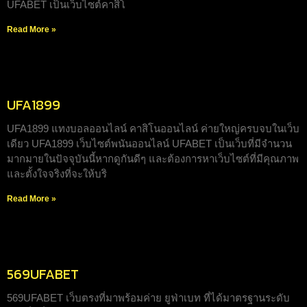
UFABET เป็นเว็บไซต์คาสิโ
Read More »
UFA1899
UFA1899 แทงบอลออนไลน์ คาสิโนออนไลน์ ค่ายใหญ่ครบจบในเว็บ
เดียว UFA1899 เว็บไซต์พนันออนไลน์ UFABET เป็นเว็บที่มีจำนวน
มากมายในปัจจุบันนี้หากดูกันดีๆ และต้องการหาเว็บไซต์ที่มีคุณภาพ
และตั้งใจจริงที่จะให้บริ
Read More »
569UFABET
569UFABET เว็บตรงที่มาพร้อมค่าย ยูฟ่าเบท ที่ได้มาตรฐานระดับ