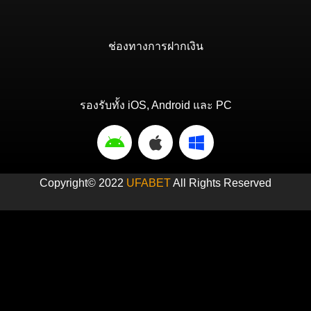
ช่องทางการฝากเงิน
รองรับทั้ง iOS, Android และ PC
Copyright© 2022
UFABET
All Rights Reserved