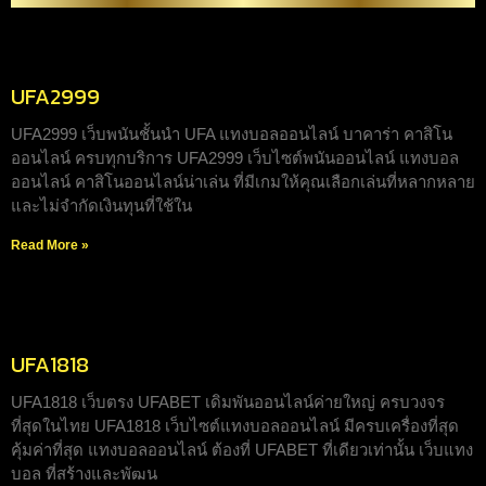
UFA2999
UFA2999 เว็บพนันชั้นนำ UFA แทงบอลออนไลน์ บาคาร่า คาสิโน
ออนไลน์ ครบทุกบริการ UFA2999 เว็บไซต์พนันออนไลน์ แทงบอล
ออนไลน์ คาสิโนออนไลน์น่าเล่น ที่มีเกมให้คุณเลือกเล่นที่หลากหลาย
และไม่จำกัดเงินทุนที่ใช้ใน
Read More »
UFA1818
UFA1818 เว็บตรง UFABET เดิมพันออนไลน์ค่ายใหญ่ ครบวงจร
ที่สุดในไทย UFA1818 เว็บไซต์แทงบอลออนไลน์ มีครบเครื่องที่สุด
คุ้มค่าที่สุด แทงบอลออนไลน์ ต้องที่ UFABET ที่เดียวเท่านั้น เว็บแทง
บอล ที่สร้างและพัฒน