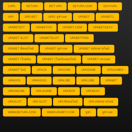
1UFA
BETUFA
BET UFA
BETUFA.COM
SEXYUFA
UFA
UFA.BET
UFA1 ยูฟ่าเบต
UFABET
UFABET1
UFABET877
UFABETCN
UFABET COM
UFABETSEXY
UFABET SLOT
UFABETSLOT
UFABETTING
UFABET ติดต่อไลน์
UFABET ยูฟ่าเบท
UFABET สมัครผ่านไลน์
UFABET เว็บพนัน
UFABET เว็บพนันออนไลน์
UFABET แทงบอล
UFABET ไลน์
UFACN
UFACOM
UFAGAME
UFAGAMES
UFAKICK
UFAKICKS
UFALINE
UFA LINE
UFANET
UFAONLINE
UFA OnlINE
UFASCR
UFASEXY
UFASLOT
UFA SLOT
UFA ติดต่อไลน์
UFA สมัครผ่านไลน์
WWW.BETUFA.COM
WWW.UFABET.COM
ยูฟา
ยูฟ่าเบท