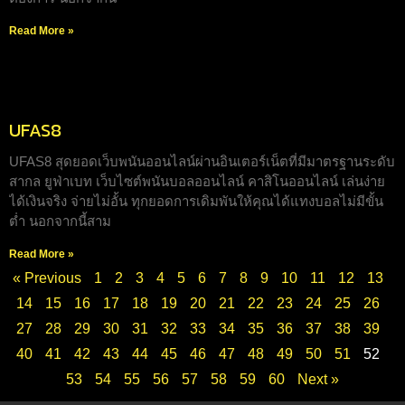
Read More »
UFAS8
UFAS8 สุดยอดเว็บพนันออนไลน์ผ่านอินเตอร์เน็ตที่มีมาตรฐานระดับ
สากล ยูฟ่าเบท เว็บไซต์พนันบอลออนไลน์ คาสิโนออนไลน์ เล่นง่าย
ได้เงินจริง จ่ายไม่อั้น ทุกยอดการเดิมพันให้คุณได้แทงบอลไม่มีขั้น
ต่ำ นอกจากนี้สาม
Read More »
« Previous
1
2
3
4
5
6
7
8
9
10
11
12
13
14
15
16
17
18
19
20
21
22
23
24
25
26
27
28
29
30
31
32
33
34
35
36
37
38
39
40
41
42
43
44
45
46
47
48
49
50
51
52
53
54
55
56
57
58
59
60
Next »