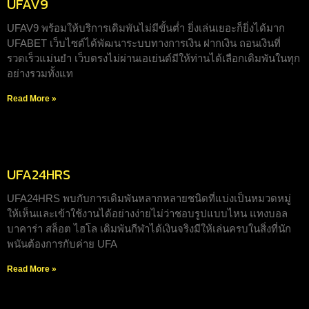
UFAV9
UFAV9 พร้อมให้บริการเดิมพันไม่มีขั้นต่ำ ยิ่งเล่นเยอะก็ยิ่งได้มาก
UFABET เว็บไซต์ได้พัฒนาระบบทางการเงิน ฝากเงิน ถอนเงินที่
รวดเร็วแม่นยำ เว็บตรงไม่ผ่านเอเย่นต์มีให้ท่านได้เลือกเดิมพันในทุก
อย่างรวมทั้งแท
Read More »
UFA24HRS
UFA24HRS พบกับการเดิมพันหลากหลายชนิดที่แบ่งเป็นหมวดหมู่
ให้เห็นและเข้าใช้งานได้อย่างง่ายไม่ว่าชอบรูปแบบไหน แทงบอล
บาคาร่า สล็อต ไฮโล เดิมพันกีฬาได้เงินจริงมีให้เล่นครบในสิ่งที่นัก
พนันต้องการกับค่าย UFA
Read More »