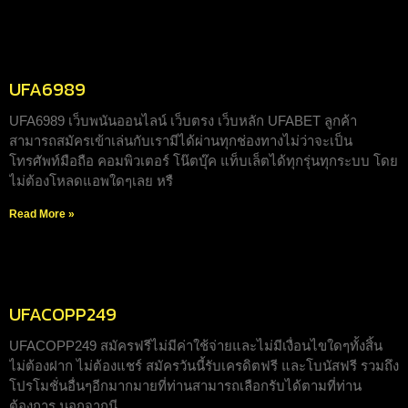
UFA6989
UFA6989 เว็บพนันออนไลน์ เว็บตรง เว็บหลัก UFABET ลูกค้า
สามารถสมัครเข้าเล่นกับเรามีได้ผ่านทุกช่องทางไม่ว่าจะเป็น
โทรศัพท์มือถือ คอมพิวเตอร์ โน๊ตบุ๊ค แท็บเล็ตได้ทุกรุ่นทุกระบบ โดย
ไม่ต้องโหลดแอพใดๆเลย หรื
Read More »
UFACOPP249
UFACOPP249 สมัครฟรีไม่มีค่าใช้จ่ายและไม่มีเงื่อนไขใดๆทั้งสิ้น
ไม่ต้องฝาก ไม่ต้องแชร์ สมัครวันนี้รับเครดิตฟรี และโบนัสฟรี รวมถึง
โปรโมชั่นอื่นๆอีกมากมายที่ท่านสามารถเลือกรับได้ตามที่ท่าน
ต้องการ นอกจากนี