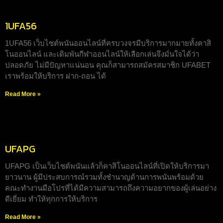
1UFA56
1UFA56 เว็บไซต์พนันออนไลน์ที่ครบวงจรมีบริการมากมายทั้งคาสิ
โนออนไลน์ และเดิมพันกีฬาออนไลน์ให้เลือกเล่นจึงมั่นใจได้ว่า
ปลอดภัย ไม่มีปัญหาแน่นอน คุณก็สามารถสมัครสมาชิก UFABET
เราพร้อมให้บริการ ฝาก-ถอน ได้
Read More »
UFAPG
UFAPG เป็นเว็บไซต์พนันแล้วก็คาสิโนออนไลน์ที่เปิดให้บริการมา
ยาวนาน ผู้มีประสบการณ์รวมทั้งชำนาญด้านการพนันพร้อมด้วย
คณะทำงานมือโปรที่ได้มีความสามารถถึงความอยากของผู้เล่นอย่าง
ดีเยี่ยม ทำให้ทุกการให้บริการ
Read More »