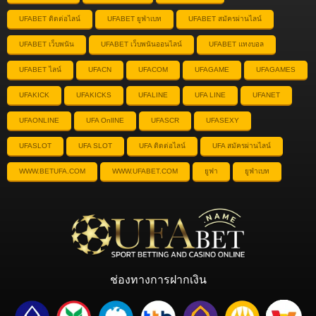
UFABET ติดต่อไลน์
UFABET ยูฟ่าเบท
UFABET สมัครผ่านไลน์
UFABET เว็บพนัน
UFABET เว็บพนันออนไลน์
UFABET แทงบอล
UFABET ไลน์
UFACN
UFACOM
UFAGAME
UFAGAMES
UFAKICK
UFAKICKS
UFALINE
UFA LINE
UFANET
UFAONLINE
UFA OnlINE
UFASCR
UFASEXY
UFASLOT
UFA SLOT
UFA ติดต่อไลน์
UFA สมัครผ่านไลน์
WWW.BETUFA.COM
WWW.UFABET.COM
ยูฟา
ยูฟ่าเบท
ช่องทางการฝากเงิน