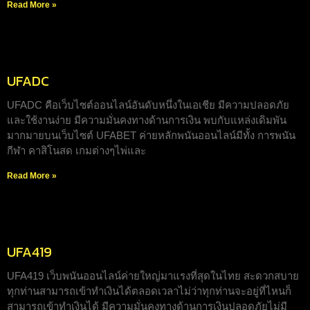
Read More »
UFADC
UFADC คือเว็บไซต์ออนไลน์อันดับหนึ่งในเอเชีย มีความปลอดภัย
และใช้งานง่าย มีความมั่นคงทางด้านการเงิน พบกับแหล่งเดิมพัน
มากมายบนเว็บไซต์ UFABET ค่ายหลักพนันออนไลน์มีทั้ง การพนัน
กีฬา คาสิโนสด เกมต่างๆไพ่และ
Read More »
UFA419
UFA419 เว็บพนันออนไลน์ค่ายใหญ่มาแรงที่สุดในไทย สะดวกสบาย
ทุกท่านสามารถเข้าทำเงินได้ตลอดเวลาไม่ว่าทุกท่านจะอยู่ที่ไหนก็
สามารถเข้าทำเงินได้ มีความมั่นคงทางด้านการเงินปลอดภัยไม่มี