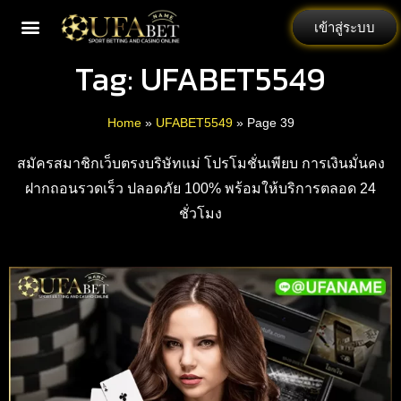
เข้าสู่ระบบ
Tag: UFABET5549
Home
»
UFABET5549
»
Page 39
สมัครสมาชิกเว็บตรงบริษัทแม่ โปรโมชั่นเพียบ การเงินมั่นคง
ฝากถอนรวดเร็ว ปลอดภัย 100% พร้อมให้บริการตลอด 24
ชั่วโมง