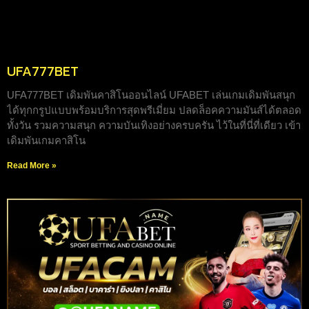
UFA777BET
UFA777BET เดิมพันคาสิโนออนไลน์ UFABET เล่นเกมเดิมพันสนุก
ได้ทุกกรูปแบบพร้อมบริการสุดพรีเมี่ยม ปลดล็อคความมันส์ได้ตลอด
ทั้งวัน รวมความสนุก ความบันเทิงอย่างครบครัน ไว้ในที่นี่ที่เดียว เข้า
เดิมพันเกมคาสิโน
Read More »