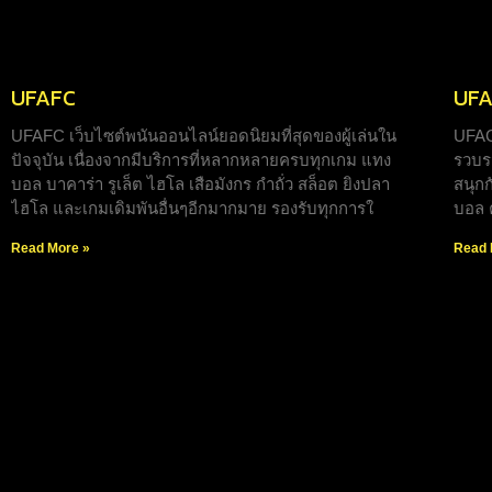
UFAFC
UFA
UFAFC เว็บไซต์พนันออนไลน์ยอดนิยมที่สุดของผู้เล่นใน
UFAC
ปัจจุบัน เนื่องจากมีบริการที่หลากหลายครบทุกเกม แทง
รวบร
บอล บาคาร่า รูเล็ต ไฮโล เสือมังกร กำถั่ว สล็อต ยิงปลา
สนุกก
ไฮโล และเกมเดิมพันอื่นๆอีกมากมาย รองรับทุกการใ
บอล ค
Read More »
Read 