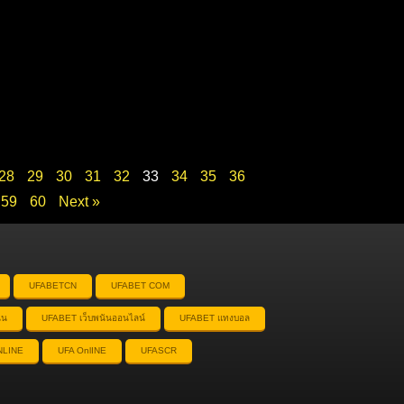
28
29
30
31
32
33
34
35
36
59
60
Next »
UFABETCN
UFABET COM
ัน
UFABET เว็บพนันออนไลน์
UFABET แทงบอล
NLINE
UFA OnlINE
UFASCR