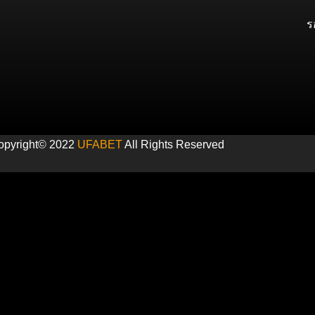
ร
opyright© 2022
UFABET
All Rights Reserved