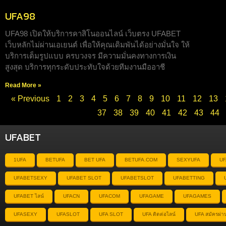
UFA98
UFA98 เปิดให้บริการคาสิโนออนไลน์ เว็บตรง UFABET
เว็บหลักไม่ผ่านเอเยนต์ เพื่อให้คุณเดิมพันได้อย่างมั่นใจ ให้
บริการเต็มรูปแบบ ครบวงจร มีความมั่นคงทางการเงิน
สูงสุด บริการทุกระดับประทับใจด้วยทีมงานมืออาชี
Read More »
« Previous
1
2
3
4
5
6
7
8
9
10
11
12
13
37
38
39
40
41
42
43
44
UFABET
1UFA
BETUFA
BET UFA
BETUFA.COM
SEXYUFA
UF
UFABETSEXY
UFABET SLOT
UFABETSLOT
UFABETTING
UFABET ไลน์
UFACN
UFACOM
UFAGAME
UFAGAMES
UFASEXY
UFASLOT
UFA SLOT
UFA ติดต่อไลน์
UFA สมัครผ่า