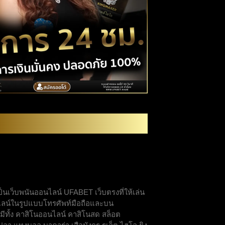
นเว็บพนันออนไลน์ UFABET เว็บตรงที่ให้เล่น
ลน์ในรูปแบบโทรศัพท์มือถือและบน
มีทั้ง คาสิโนออนไลน์ คาสิโนสด สล็อต