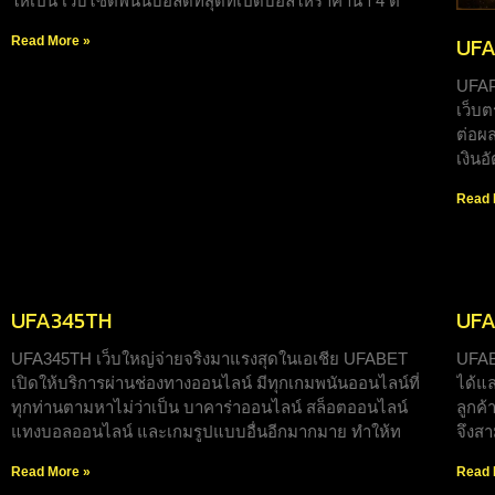
ให้เป็น เว็บไซต์พนันบอลดีที่สุดที่เปิดบอลให้ราคาน้ำ 4 ต
UF
Read More »
UFAP
เว็บต
ต่อผ
เงินอ
Read 
UFA345TH
UFA
UFA345TH เว็บใหญ่จ่ายจริงมาแรงสุดในเอเชีย UFABET
UFAB
เปิดให้บริการผ่านช่องทางออนไลน์ มีทุกเกมพนันออนไลน์ที่
ได้แ
ทุกท่านตามหาไม่ว่าเป็น บาคาร่าออนไลน์ สล็อตออนไลน์
ลูกค้
แทงบอลออนไลน์ และเกมรูปแบบอื่นอีกมากมาย ทำให้ท
จึงส
Read More »
Read 