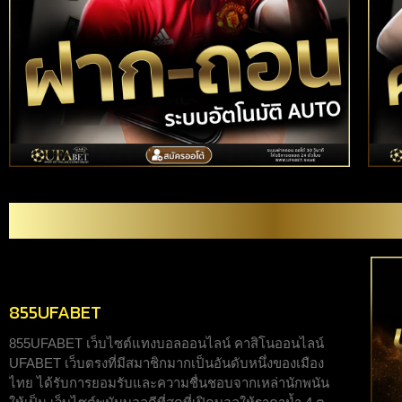
855UFABET
855UFABET เว็บไซต์แทงบอลออนไลน์ คาสิโนออนไลน์
UFABET เว็บตรงที่มีสมาชิกมากเป็นอันดับหนึ่งของเมือง
ไทย ได้รับการยอมรับและความชื่นชอบจากเหล่านักพนัน