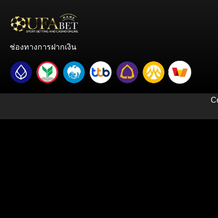
ช่องทางการฝากเงิน
C