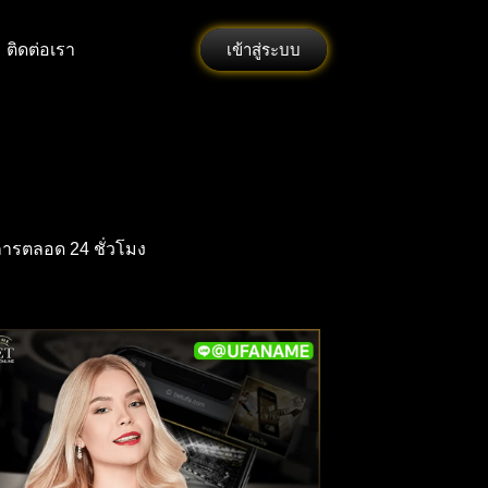
ติดต่อเรา
เข้าสู่ระบบ
การตลอด 24 ชั่วโมง