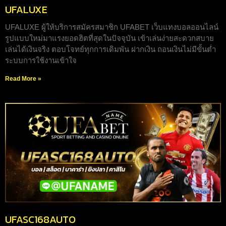
UFALUXE
UFALUXE ผู้ให้บริการสมัครสมาชิก UFABET เว็บแทงบอลออนไลน์
รูปแบบใหม่มาแรงยอดฮิตที่สุดในปัจจุบัน เข้าเล่นง่ายสะดวกสบาย
เล่นได้เงินจริง ตอบโจทย์ทุกการเดิมพัน ฝากเงิน ถอนเงินไม่มีขั้นต่ำ
ระบบการใช้งานเข้าใจ
Read More »
UFASC168AUTO