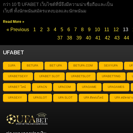
กว่า 10 ปี UFABET เว็บไซต์ที่นี่จึงมีความน่าเชื่อถือและเป็น
เว็บที่ ทั้งนักพนันสมัครแทงบอลและนักพนันม
Read More »
« Previous
1
2
3
4
5
6
7
8
9
10
11
12
13
37
38
39
40
41
42
43
44
UFABET
1UFA
BETUFA
BET UFA
BETUFA.COM
SEXYUFA
UF
UFABETSEXY
UFABET SLOT
UFABETSLOT
UFABETTING
UFABET ไลน์
UFACN
UFACOM
UFAGAME
UFAGAMES
UFASEXY
UFASLOT
UFA SLOT
UFA ติดต่อไลน์
UFA สมัครผ่า