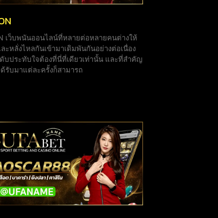
ON
เว็บพนันออนไลน์ที่หลายต่อหลายคนต่างให้
หลั่งไหลกันเข้ามาเดิมพันกันอย่างต่อเนื่อง
ับประทับใจต้องที่นี่ที่เดียวเท่านั้น และที่สำคัญ
่ได้รับมาแต่ละครั้งก็สามารถ