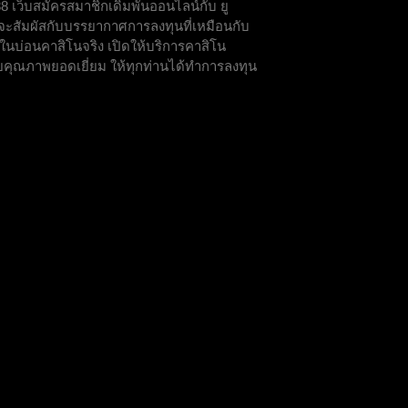
เว็บสมัครสมาชิกเดิมพันออนไลน์กับ ยู
จะสัมผัสกับบรรยากาศการลงทุนที่เหมือนกับ
นในบ่อนคาสิโนจริง เปิดให้บริการคาสิโน
ยคุณภาพยอดเยี่ยม ให้ทุกท่านได้ทำการลงทุน