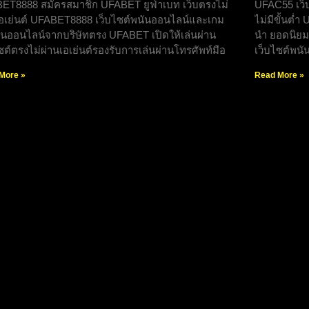
ET8888 สมัครสมาชิก UFABET ยูฟ่าเบท เว็บตรงไม่
UFAC55 เว็
เอเย่นต์ UFABET8888 เว็บไซต์พนันออนไลน์และเกม
ไม่มีขั้นต่
โนออนไลน์จากบริษัทตรง UFABET เปิดให้เล่นผ่าน
นำ ยอดนิยม
ซต์ตรงไม่ผ่านเอเย่นต์รองรับการเล่นผ่านโทรศัพท์มือ
เว็บไซต์พนั
More »
Read More »