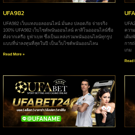
UFA982
UFA
UFA982 เว็บแทงบอลออนไลน์ มั่นคง ปลอดภัย จ่ายจริง
UFA2
100% UFA982 เว็บไซต์พนันออนไลน์ คาสิโนอออนไลน์ชื่อ
ความ
ดังจากเครือ ยูฟ่าเบท ซึ่งเป็นแหล่งรวมพนันออนไลน์ทุกรูป
เดิม
แบบที่น่าลงทุนที่สุดในปี เป็นเว็บไซต์พนันออนไลน
การถ่
เกม
Read More »
Read 