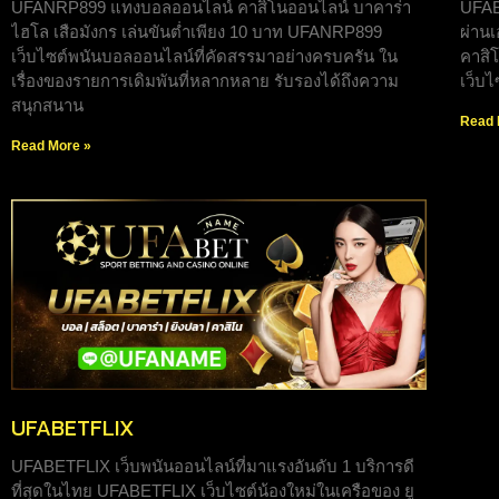
UFANRP899 แทงบอลออนไลน์ คาสิโนออนไลน์ บาคาร่า
UFAB
ไฮโล เสือมังกร เล่นขันต่ำเพียง 10 บาท UFANRP899
ผ่าน
เว็บไซต์พนันบอลออนไลน์ที่คัดสรรมาอย่างครบครัน ใน
คาสิ
เรื่องของรายการเดิมพันที่หลากหลาย รับรองได้ถึงความ
เว็บไ
สนุกสนาน
Read 
Read More »
UFABETFLIX
UFABETFLIX เว็บพนันออนไลน์ที่มาแรงอันดับ 1 บริการดี
ที่สุดในไทย UFABETFLIX เว็บไซต์น้องใหม่ในเครือของ ยู