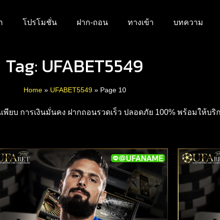
ก
โปรโมชั่น
ฝาก-ถอน
ทางเข้า
บทความ
Tag: UFABET5549
Home
»
UFABET5549
»
Page 10
นเพียบ การเงินมั่นคง ฝากถอนรวดเร็ว ปลอดภัย 100% พร้อมให้บริ