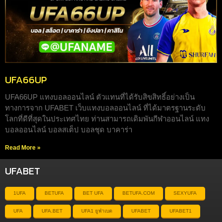
UFA66UP
UFA66UP แทงบอลออนไลน์ ตัวแทนที่ได้รับสิขสิทธิ์อย่างเป็น
ทางการจาก UFABET เว็บแทงบอลออนไลน์ ที่ได้มาตรฐานระดับ
โลกที่ดีที่สุดในประเทศไทย ท่านสามารถเดิมพันกีฬาออนไลน์ แทง
บอลออนไลน์ บอลสเต็ป บอลชุด บาคาร่า
Read More »
UFABET
1UFA
BETUFA
BET UFA
BETUFA.COM
SEXYUFA
UFA
UFA.BET
UFA1 ยูฟ่าเบต
UFABET
UFABET1