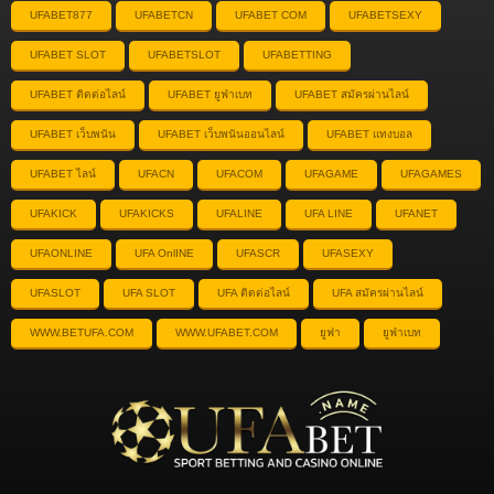
UFABET877
UFABETCN
UFABET COM
UFABETSEXY
UFABET SLOT
UFABETSLOT
UFABETTING
UFABET ติดต่อไลน์
UFABET ยูฟ่าเบท
UFABET สมัครผ่านไลน์
UFABET เว็บพนัน
UFABET เว็บพนันออนไลน์
UFABET แทงบอล
UFABET ไลน์
UFACN
UFACOM
UFAGAME
UFAGAMES
UFAKICK
UFAKICKS
UFALINE
UFA LINE
UFANET
UFAONLINE
UFA OnlINE
UFASCR
UFASEXY
UFASLOT
UFA SLOT
UFA ติดต่อไลน์
UFA สมัครผ่านไลน์
WWW.BETUFA.COM
WWW.UFABET.COM
ยูฟา
ยูฟ่าเบท