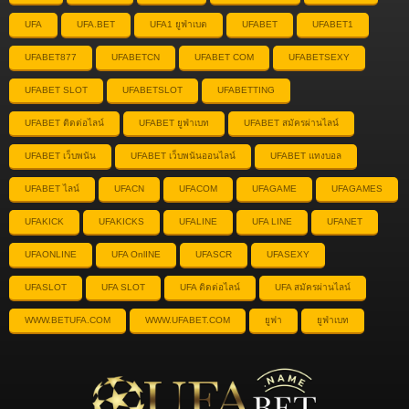
UFA
UFA.BET
UFA1 ยูฟ่าเบต
UFABET
UFABET1
UFABET877
UFABETCN
UFABET COM
UFABETSEXY
UFABET SLOT
UFABETSLOT
UFABETTING
UFABET ติดต่อไลน์
UFABET ยูฟ่าเบท
UFABET สมัครผ่านไลน์
UFABET เว็บพนัน
UFABET เว็บพนันออนไลน์
UFABET แทงบอล
UFABET ไลน์
UFACN
UFACOM
UFAGAME
UFAGAMES
UFAKICK
UFAKICKS
UFALINE
UFA LINE
UFANET
UFAONLINE
UFA OnlINE
UFASCR
UFASEXY
UFASLOT
UFA SLOT
UFA ติดต่อไลน์
UFA สมัครผ่านไลน์
WWW.BETUFA.COM
WWW.UFABET.COM
ยูฟา
ยูฟ่าเบท