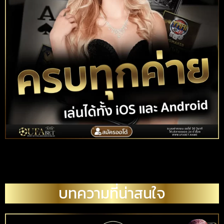
บทความที่น่าสนใจ