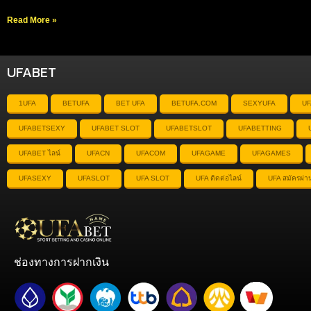
Read More »
UFABET
1UFA
BETUFA
BET UFA
BETUFA.COM
SEXYUFA
UF
UFABETSEXY
UFABET SLOT
UFABETSLOT
UFABETTING
UFABET ไลน์
UFACN
UFACOM
UFAGAME
UFAGAMES
UFASEXY
UFASLOT
UFA SLOT
UFA ติดต่อไลน์
UFA สมัครผ่า
ช่องทางการฝากเงิน