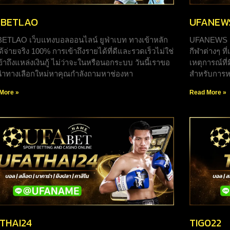
ABETLAO
UFANEW
ETLAO เว็บแทงบอลออนไลน์ ยูฟ่าเบท ทางเข้าหลัก
UFANEWS เป
ด้จ่ายจริง 100% การเข้าถึงรายได้ที่ดีและรวดเร็วไม่ใช่
กีฬาต่างๆ ที
้าถึงแหล่งเงินกู้ ไม่ว่าจะในหรือนอกระบบ วันนี้เราขอ
เหตุการณ์ที่
ำทางเลือกใหม่หาคุณกำลังถามหาช่องหา
สำหรับการหาข
More »
Read More »
THAI24
TIG022