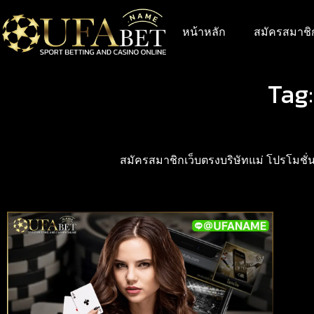
หน้าหลัก
สมัครสมาชิ
Tag:
สมัครสมาชิกเว็บตรงบริษัทแม่ โปรโมชั่