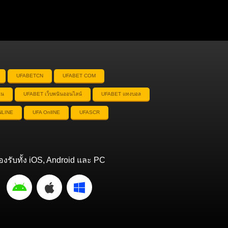
UFABETCN
UFABET COM
ัน
UFABET เว็บพนันออนไลน์
UFABET แทงบอล
NLINE
UFA OnlINE
UFASCR
องรับทั้ง iOS, Android และ PC