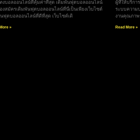
ทงบอลออนไลน์ที่คุ้มค่าที่สุด เดิมพันฟุตบอลออนไลน์
ผู้ที่ให้บริ
องสมัครเดิมพันฟุตบอลออนไลน์ที่นี่เป็นเพียงเว็บไซต์
ระบบความปลอด
ันฟุตบอลออนไลน์ที่ดีที่สุด เว็บไซต์เดิ
งานคุณภาพระ
More »
Read More »