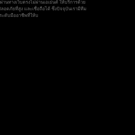
การผ่านทางเว็บตรงไม่ผ่านเอเย่นต์ ให้บริการด้วย
ภัยที่สูง และเชื่อถือได้ ซึ่งปัจจุบันเรามีทีม
ดับมืออาชีพที่ให้บ