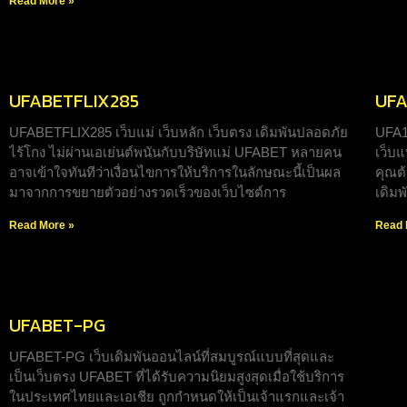
Read More »
UFABETFLIX285
UFA
UFABETFLIX285 เว็บแม่ เว็บหลัก เว็บตรง เดิมพันปลอดภัย
UFA1
ไร้โกง ไม่ผ่านเอเย่นต์พนันกับบริษัทแม่ UFABET หลายคน
เว็บแ
อาจเข้าใจทันทีว่าเงื่อนไขการให้บริการในลักษณะนี้เป็นผล
คุณต้
มาจากการขยายตัวอย่างรวดเร็วของเว็บไซต์การ
เดิมพ
Read More »
Read 
UFABET-PG
UFABET-PG เว็บเดิมพันออนไลน์ที่สมบูรณ์แบบที่สุดและ
เป็นเว็บตรง UFABET ที่ได้รับความนิยมสูงสุดเมื่อใช้บริการ
ในประเทศไทยและเอเชีย ถูกกำหนดให้เป็นเจ้าแรกและเจ้า