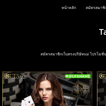
หน้าหลัก
สมัครสมาชิ
T
สมัครสมาชิกเว็บตรงบริษัทแม่ โปรโมชั่