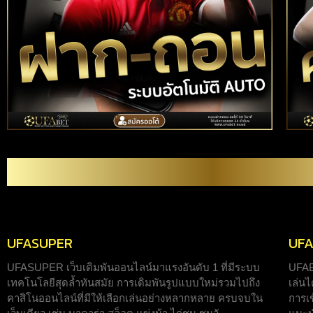
UFASUPER
UF
UFASUPER เว็บเดิมพันออนไลน์มาแรงอันดับ 1 ที่มีระบบ
UFAB
เทคโนโลยีสุดล้ำทันสมัย การเดิมพันรูปแบบใหม่รวมไปถึง
เล่นไ
คาสิโนออนไลน์ที่มีให้เลือกเล่นอย่างหลากหลาย ครบจบใน
การเข