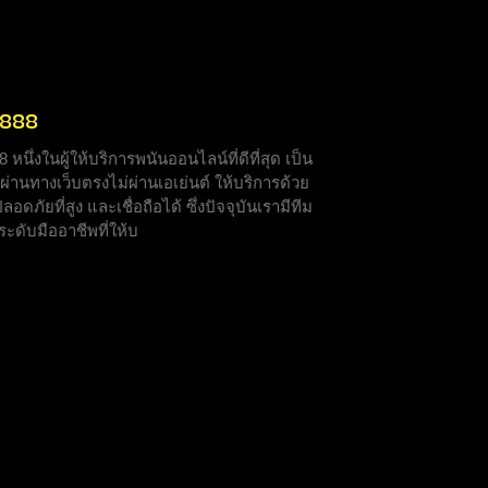
888
ึ่งในผู้ให้บริการพนันออนไลน์ที่ดีที่สุด เป็น
การผ่านทางเว็บตรงไม่ผ่านเอเย่นต์ ให้บริการด้วย
ภัยที่สูง และเชื่อถือได้ ซึ่งปัจจุบันเรามีทีม
ดับมืออาชีพที่ให้บ