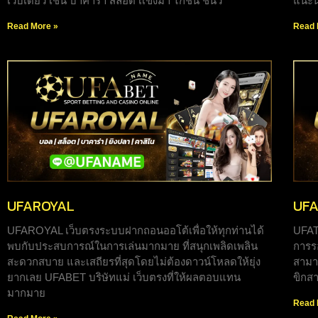
เว็บเดียว เช่น บาคาร่า สล็อต เเข่งม้า ไก่ชน ชนวั
แนะน
Read More »
Read 
UFAROYAL
UFA
UFAROYAL เว็บตรงระบบฝากถอนออโต้เพื่อให้ทุกท่านได้
UFATH
พบกับประสบการณ์ในการเล่นมากมาย ที่สนุกเพลิดเพลิน
การร
สะดวกสบาย และเสถียรที่สุดโดยไม่ต้องดาวน์โหลดให้ยุ่ง
สามาร
ยากเลย UFABET บริษัทแม่ เว็บตรงที่ให้ผลตอบแทน
ขิกส
มากมาย
Read 