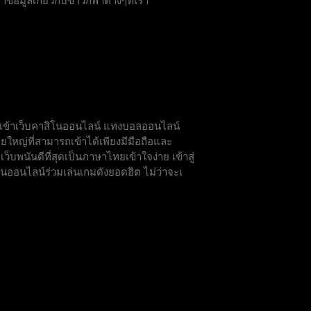
้อมูลเกี่ยวกับข่าวกีฬาต่างๆที่เรา
เข้าเว็บคาสิโนออนไลน์ แทงบอลออนไลน์
ใหญ่ที่สามารถเข้าได้เพียงมีมือถือและ
 เว็บพนันดีที่สุดเป็นภาษาไทยเข้าใจง่าย เข้าสู่
นออนไลน์ร่วมเล่นเกมดังยอดฮิต ไม่ว่าจะเ