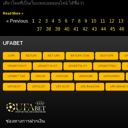
เดียวโดยที่เป็นเว็บแทงบอลออนไลน์ ได้ชื่อว่า
Read More »
« Previous
1
2
3
4
5
6
7
8
9
10
11
12
13
37
38
39
40
41
42
43
44
45
46
UFABET
1UFA
BETUFA
BET UFA
BETUFA.COM
SEXYUFA
UF
UFABETSEXY
UFABET SLOT
UFABETSLOT
UFABETTING
UFABET ไลน์
UFACN
UFACOM
UFAGAME
UFAGAMES
UFASEXY
UFASLOT
UFA SLOT
UFA ติดต่อไลน์
UFA สมัครผ่า
ช่องทางการฝากเงิน