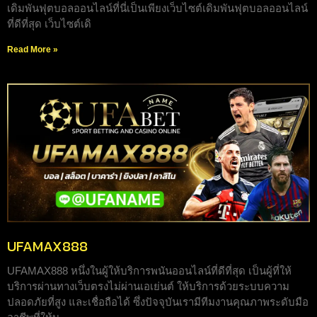
เดิมพันฟุตบอลออนไลน์ที่นี่เป็นเพียงเว็บไซต์เดิมพันฟุตบอลออนไลน์
ที่ดีที่สุด เว็บไซต์เดิ
Read More »
UFAMAX888
UFAMAX888 หนึ่งในผู้ให้บริการพนันออนไลน์ที่ดีที่สุด เป็นผู้ที่ให้
บริการผ่านทางเว็บตรงไม่ผ่านเอเย่นต์ ให้บริการด้วยระบบความ
ปลอดภัยที่สูง และเชื่อถือได้ ซึ่งปัจจุบันเรามีทีมงานคุณภาพระดับมือ