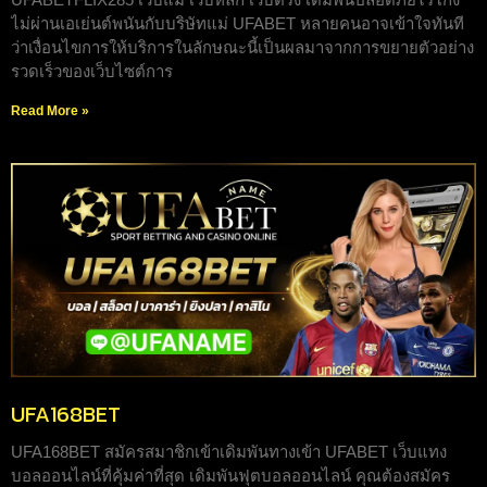
ไม่ผ่านเอเย่นต์พนันกับบริษัทแม่ UFABET หลายคนอาจเข้าใจทันที
ว่าเงื่อนไขการให้บริการในลักษณะนี้เป็นผลมาจากการขยายตัวอย่าง
รวดเร็วของเว็บไซต์การ
Read More »
UFA168BET
UFA168BET สมัครสมาชิกเข้าเดิมพันทางเข้า UFABET เว็บแทง
บอลออนไลน์ที่คุ้มค่าที่สุด เดิมพันฟุตบอลออนไลน์ คุณต้องสมัคร