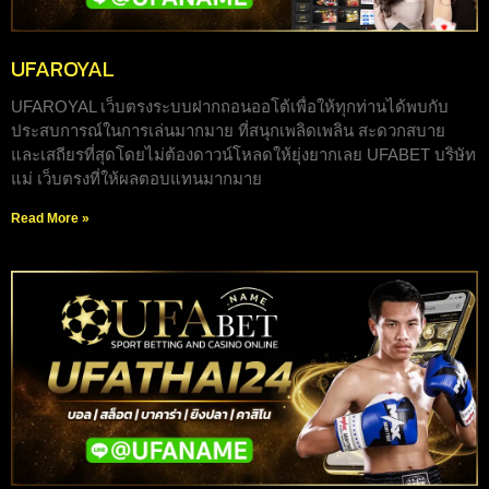
UFAROYAL
UFAROYAL เว็บตรงระบบฝากถอนออโต้เพื่อให้ทุกท่านได้พบกับ
ประสบการณ์ในการเล่นมากมาย ที่สนุกเพลิดเพลิน สะดวกสบาย
และเสถียรที่สุดโดยไม่ต้องดาวน์โหลดให้ยุ่งยากเลย UFABET บริษัท
แม่ เว็บตรงที่ให้ผลตอบแทนมากมาย
Read More »