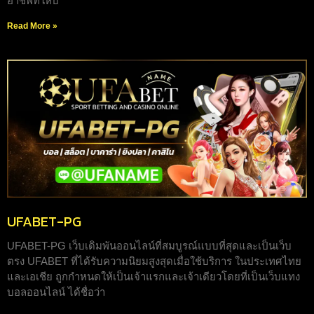
อาชีพที่ให้บ
Read More »
UFABET-PG
UFABET-PG เว็บเดิมพันออนไลน์ที่สมบูรณ์แบบที่สุดและเป็นเว็บ
ตรง UFABET ที่ได้รับความนิยมสูงสุดเมื่อใช้บริการ ในประเทศไทย
และเอเชีย ถูกกำหนดให้เป็นเจ้าแรกและเจ้าเดียวโดยที่เป็นเว็บแทง
บอลออนไลน์ ได้ชื่อว่า