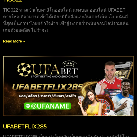
TIG022 ทางเข้าเว็บคาสิโนออนไลน์ แทงบอลออนไลน์ UFABET
ค่ายใหญ่ที่สามารถเข้าได้เพียงมีมือถือและอินเตอร์เน็ต เว็บพนันดี
ที่สุดเป็นภาษาไทยเข้าใจง่าย เข้าสู่ระบบเว็บพนันออนไลน์ร่วมเล่น
เกมดังยอดฮิต ไม่ว่าจะเ
Read More »
UFABETFLIX285
UFABETFLIX285 เว็บแม่ เว็บหลัก เว็บตรง เดิมพันปลอดภัยไร้โกง