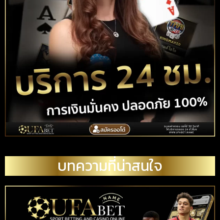
บทความที่น่าสนใจ