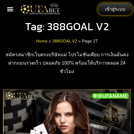
เข้าสู่ระบบ
Tag: 388GOAL V2
Home
»
388GOAL V2
»
Page 27
สมัครสมาชิกเว็บตรงบริษัทแม่ โปรโมชั่นเพียบ การเงินมั่นคง
ฝากถอนรวดเร็ว ปลอดภัย 100% พร้อมให้บริการตลอด 24
ชั่วโมง