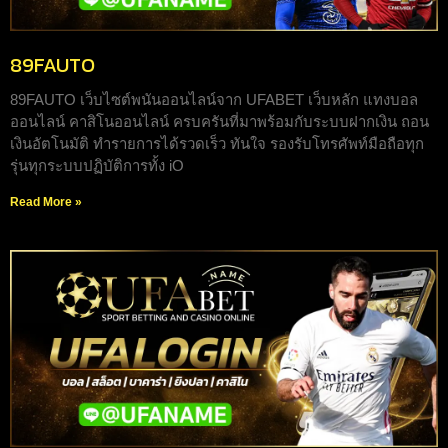
89FAUTO
89FAUTO เว็บไซต์พนันออนไลน์จาก UFABET เว็บหลัก แทงบอล
ออนไลน์ คาสิโนออนไลน์ ครบครันที่มาพร้อมกับระบบฝากเงิน ถอน
เงินอัตโนมัติ ทำรายการได้รวดเร็ว ทันใจ รองรับโทรศัพท์มือถือทุก
รุ่นทุกระบบปฏิบัติการทั้ง iO
Read More »