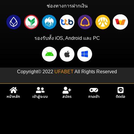
ช่องทางการฝากเงิน
รองรับทั้ง iOS, Android และ PC
Copyright© 2022
UFABET
All Rights Reserved
หน้าหลัก
เข้าสู่ระบบ
สมัคร
ทางเข้า
ติดต่อ