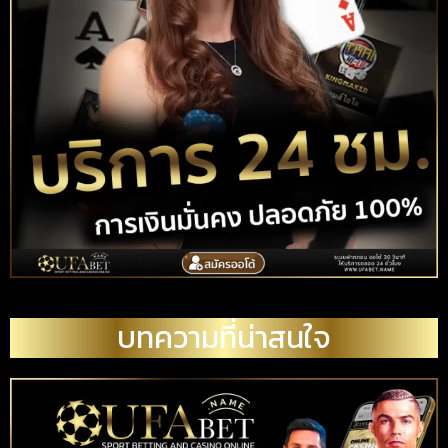
บทความที่น่าสนใจ