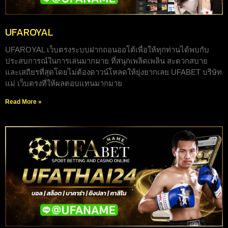
UFAROYAL
UFAROYAL เว็บตรงระบบฝากถอนออโต้เพื่อให้ทุกท่านได้พบกับ
ประสบการณ์ในการเล่นมากมาย ที่สนุกเพลิดเพลิน สะดวกสบาย
และเสถียรที่สุดโดยไม่ต้องดาวน์โหลดให้ยุ่งยากเลย UFABET บริษัท
แม่ เว็บตรงที่ให้ผลตอบแทนมากมาย
Read More »