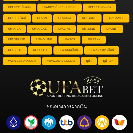
UFABET เว็บพนัน
UFABET เว็บพนันออนไลน์
UFABET แทงบอล
UFABET ไลน์
UFACN
UFACOM
UFAGAME
UFAGAMES
UFAKICK
UFAKICKS
UFALINE
UFA LINE
UFANET
UFAONLINE
UFA OnlINE
UFASCR
UFASEXY
UFASLOT
UFA SLOT
UFA ติดต่อไลน์
UFA สมัครผ่านไลน์
WWW.BETUFA.COM
WWW.UFABET.COM
ยูฟา
ยูฟ่าเบท
ช่องทางการฝากเงิน