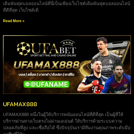
เดิมพันฟุตบอลออนไลน์ที่นี่เป็นเพียงเว็บไซต์เดิมพันฟุตบอลออนไลน์
ที่ดีที่สุด เว็บไซต์เดิ
Read More »
UFAMAX888
UFAMAX888 หนึ่งในผู้ให้บริการพนันออนไลน์ที่ดีที่สุด เป็นผู้ที่ให้
บริการผ่านทางเว็บตรงไม่ผ่านเอเย่นต์ ให้บริการด้วยระบบความ
ปลอดภัยที่สูง และเชื่อถือได้ ซึ่งปัจจุบันเรามีทีมงานคุณภาพระดับมือ