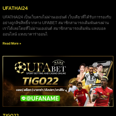
UFATHAI24
UFATHAI24 เป็นเว็บตรงไม่ผ่านเอเย่นต์ เว็บเดียวที่ได้รับการรองรับ
อย่างถูกลิขสิทธิ์จากทาง UFABET สมาชิกสามารถเดิมพันตรงผ่าน
เราได้เลยโดยที่ไม่ผ่านเอเย่นต์ สมาขิกสามารถเดิมพัน แทงบอล
ออนไลน์ แทงบาคาร่าออนไ
Read More »
TIG022