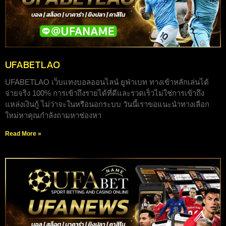
UFABETLAO
UFABETLAO เว็บแทงบอลออนไลน์ ยูฟ่าเบท ทางเข้าหลักเล่นได้
จ่ายจริง 100% การเข้าถึงรายได้ที่ดีและรวดเร็วไม่ใช่การเข้าถึง
แหล่งเงินกู้ ไม่ว่าจะในหรือนอกระบบ วันนี้เราขอแนะนำทางเลือก
ใหม่หาคุณกำลังถามหาช่องหา
Read More »