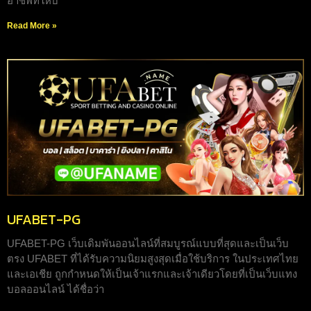
อาชีพที่ให้บ
Read More »
UFABET-PG
UFABET-PG เว็บเดิมพันออนไลน์ที่สมบูรณ์แบบที่สุดและเป็นเว็บ
ตรง UFABET ที่ได้รับความนิยมสูงสุดเมื่อใช้บริการ ในประเทศไทย
และเอเชีย ถูกกำหนดให้เป็นเจ้าแรกและเจ้าเดียวโดยที่เป็นเว็บแทง
บอลออนไลน์ ได้ชื่อว่า