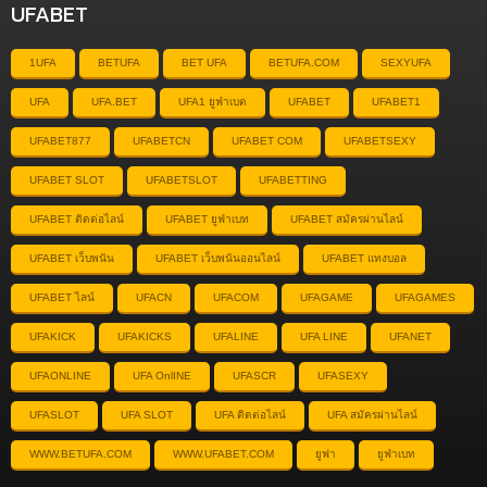
UFABET
1UFA
BETUFA
BET UFA
BETUFA.COM
SEXYUFA
UFA
UFA.BET
UFA1 ยูฟ่าเบต
UFABET
UFABET1
UFABET877
UFABETCN
UFABET COM
UFABETSEXY
UFABET SLOT
UFABETSLOT
UFABETTING
UFABET ติดต่อไลน์
UFABET ยูฟ่าเบท
UFABET สมัครผ่านไลน์
UFABET เว็บพนัน
UFABET เว็บพนันออนไลน์
UFABET แทงบอล
UFABET ไลน์
UFACN
UFACOM
UFAGAME
UFAGAMES
UFAKICK
UFAKICKS
UFALINE
UFA LINE
UFANET
UFAONLINE
UFA OnlINE
UFASCR
UFASEXY
UFASLOT
UFA SLOT
UFA ติดต่อไลน์
UFA สมัครผ่านไลน์
WWW.BETUFA.COM
WWW.UFABET.COM
ยูฟา
ยูฟ่าเบท