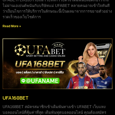
ไม่ผ่านเอเย่นต์พนันกับบริษัทแม่ UFABET หลายคนอาจเข้าใจทันที
ว่าเงื่อนไขการให้บริการในลักษณะนี้เป็นผลมาจากการขยายตัวอย่าง
รวดเร็วของเว็บไซต์การ
Read More »
UFA168BET
UFA168BET สมัครสมาชิกเข้าเดิมพันทางเข้า UFABET เว็บแทง
บอลออนไลน์ที่คุ้มค่าที่สุด เดิมพันฟุตบอลออนไลน์ คุณต้องสมัคร