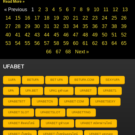
Read More »
« Previous
1
2
3
4
5
6
7
8
9
10
11
12
13
14
15
16
17
18
19
20
21
22
23
24
25
26
27
28
29
30
31
32
33
34
35
36
37
38
39
40
41
42
43
44
45
46
47
48
49
50
51
52
53
54
55
56
57
58
59
60
61
62
63
64
65
66
67
68
Next »
UFABET
1UFA
BETUFA
BET UFA
BETUFA.COM
SEXYUFA
UFA
UFA.BET
UFA1 ยูฟ่าเบต
UFABET
UFABET1
UFABET877
UFABETCN
UFABET COM
UFABETSEXY
UFABET SLOT
UFABETSLOT
UFABETTING
UFABET ติดต่อไลน์
UFABET ยูฟ่าเบท
UFABET สมัครผ่านไลน์
UFABET เว็บพนัน
UFABET เว็บพนันออนไลน์
UFABET แทงบอล