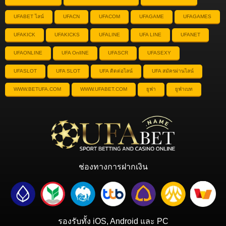
UFABET ไลน์
UFACN
UFACOM
UFAGAME
UFAGAMES
UFAKICK
UFAKICKS
UFALINE
UFA LINE
UFANET
UFAONLINE
UFA OnlINE
UFASCR
UFASEXY
UFASLOT
UFA SLOT
UFA ติดต่อไลน์
UFA สมัครผ่านไลน์
WWW.BETUFA.COM
WWW.UFABET.COM
ยูฟา
ยูฟ่าเบท
ช่องทางการฝากเงิน
รองรับทั้ง iOS, Android และ PC