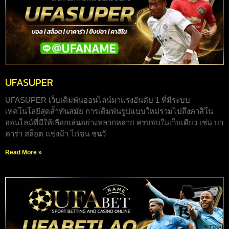
UFASUPER
UFASUPER เว็บเดิมพันออนไลน์มาแรงอันดับ 1 ที่มีระบบ
เทคโนโลยีสุดล้ำทันสมัย การเดิมพันรูปแบบใหม่รวมไปถึงคาสิโน
ออนไลน์ที่มีให้เลือกเล่นอย่างหลากหลาย ครบจบในเว็บเดียว เช่น บา
คาร่า สล็อต เเข่งม้า ไก่ชน ชนวั
Read More »