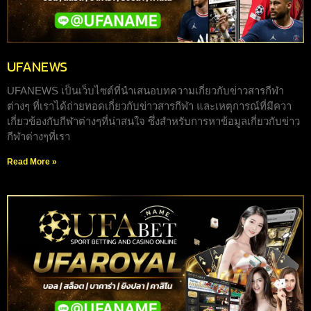
UFANEWS
UFANEWS เป็นเว็บไซต์ที่นำเสนอบทความเกี่ยวกับข่าวสารกีฬา
ต่างๆ ที่เราได้ถ่ายทอดเกี่ยวกับข่าวสารกีฬา และเหตุการณ์ที่มีควา
เกี่ยวข้องกับกีฬาต่างๆที่น่าสนใจ ซึ่งสำหรับการหาข้อมูลเกี่ยวกับข่าว
กีฬาต่างๆที่เรา
Read More »