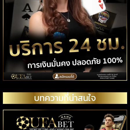
บทความที่น่าสนใจ