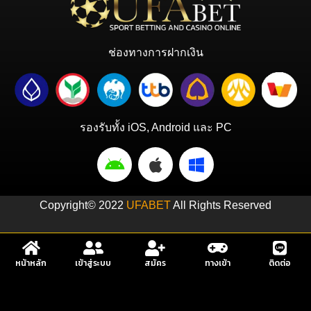
ช่องทางการฝากเงิน
รองรับทั้ง iOS, Android และ PC
Copyright© 2022
UFABET
All Rights Reserved
หน้าหลัก
เข้าสู่ระบบ
สมัคร
ทางเข้า
ติดต่อ