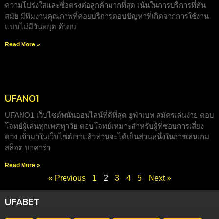
ความโปร่งใสและซื่อตรงต่อลูกค้ามากที่สุด เน้นในการบริการที่ทัน
สมัย มีทีมงานคุณภาพที่คอยบริการตอบปัญหาที่เกิดจากการใช้งาน
แบบไม่มีวันหยุด ด้วยบ
Read More »
UFANO1
UFANO1 เว็บไซต์พนันออนไลน์ที่ดีที่สุด ยูฟ่าเบท สมัครเล่นง่าย ตอบ
โจทย์ผู้เล่นทุกเพศทุกวัย ตอบโจทย์เหมาะสำหรับผู้ที่ชอบการเสี่ยง
ดวง เข้ามาในเว็บไซต์เราแล้วท่านจะได้เป็นส่วนหนึ่งในการเล่นเกม
สล็อต บาคาร่า
Read More »
« Previous
1
2
3
4
5
Next »
UFABET