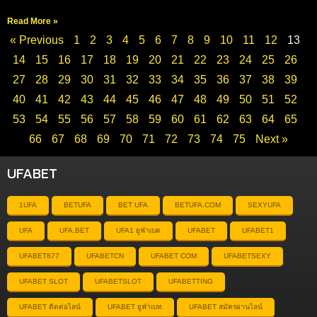
Read More »
« Previous
1
2
3
4
5
6
7
8
9
10
11
12
13
14
15
16
17
18
19
20
21
22
23
24
25
26
27
28
29
30
31
32
33
34
35
36
37
38
39
40
41
42
43
44
45
46
47
48
49
50
51
52
53
54
55
56
57
58
59
60
61
62
63
64
65
66
67
68
69
70
71
72
73
74
75
Next »
UFABET
1UFA
BETUFA
BET UFA
BETUFA.COM
SEXYUFA
UFA
UFA.BET
UFA1 ยูฟ่าเบต
UFABET
UFABET1
UFABET877
UFABETCN
UFABET COM
UFABETSEXY
UFABET SLOT
UFABETSLOT
UFABETTING
UFABET ติดต่อไลน์
UFABET ยูฟ่าเบท
UFABET สมัครผ่านไลน์