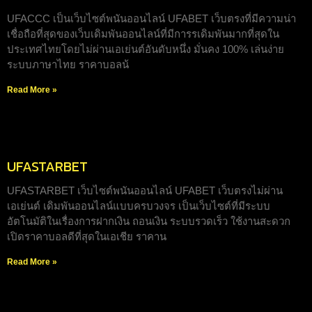
UFACCC เป็นเว็บไซต์พนันออนไลน์ UFABET เว็บตรงที่มีความน่า
เชื่อถือที่สุดของเว็บเดิมพันออนไลน์ที่มีการรเดิมพันมากที่สุดใน
ประเทศไทยโดยไม่ผ่านเอเย่นต์อันดับหนึ่ง มั่นคง 100% เล่นง่าย
ระบบภาษาไทย ราคาบอลน้
Read More »
UFASTARBET
UFASTARBET เว็บไซต์พนันออนไลน์ UFABET เว็บตรงไม่ผ่าน
เอเย่นต์ เดิมพันออนไลน์แบบครบวงจร เป็นเว็บไซต์ที่มีระบบ
อัตโนมัติในเรื่องการฝากเงิน ถอนเงิน ระบบรวดเร็ว ใช้งานสะดวก
เปิดราคาบอลดีที่สุดในเอเชีย ราคาน
Read More »