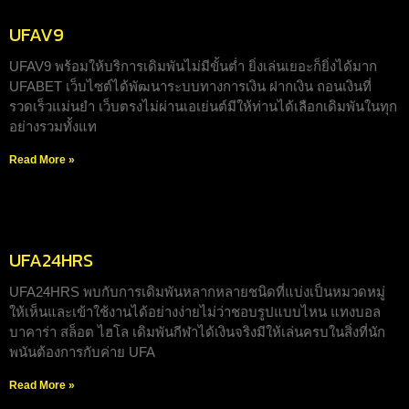
UFAV9
UFAV9 พร้อมให้บริการเดิมพันไม่มีขั้นต่ำ ยิ่งเล่นเยอะก็ยิ่งได้มาก
UFABET เว็บไซต์ได้พัฒนาระบบทางการเงิน ฝากเงิน ถอนเงินที่
รวดเร็วแม่นยำ เว็บตรงไม่ผ่านเอเย่นต์มีให้ท่านได้เลือกเดิมพันในทุก
อย่างรวมทั้งแท
Read More »
UFA24HRS
UFA24HRS พบกับการเดิมพันหลากหลายชนิดที่แบ่งเป็นหมวดหมู่
ให้เห็นและเข้าใช้งานได้อย่างง่ายไม่ว่าชอบรูปแบบไหน แทงบอล
บาคาร่า สล็อต ไฮโล เดิมพันกีฬาได้เงินจริงมีให้เล่นครบในสิ่งที่นัก
พนันต้องการกับค่าย UFA
Read More »